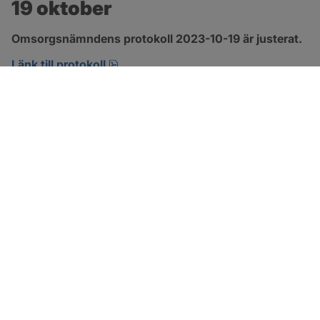
19 oktober
Omsorgsnämndens protokoll 2023-10-19 är justerat.
pdf, 360.6 kB, öppnas i nytt fönster.
Länk till protokoll
SOTENÄS KOMMUN
Besöksadress
Parkgatan 46
456 80 Kungshamn
Hitta hit