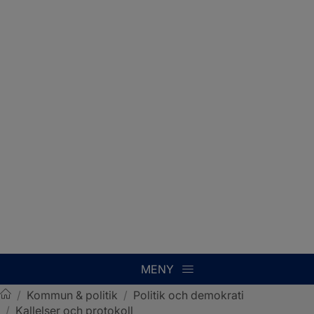
MENY
/
Kommun & politik
/
Politik och demokrati
/
Kallelser och protokoll
Sotenäs kommun