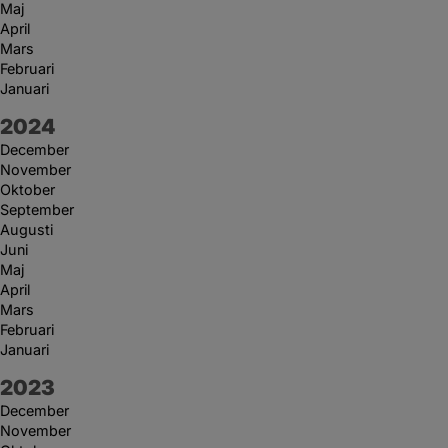
Maj
April
Mars
Februari
Januari
År:
2024
December
November
Oktober
September
Augusti
Juni
Maj
April
Mars
Februari
Januari
År:
2023
December
November