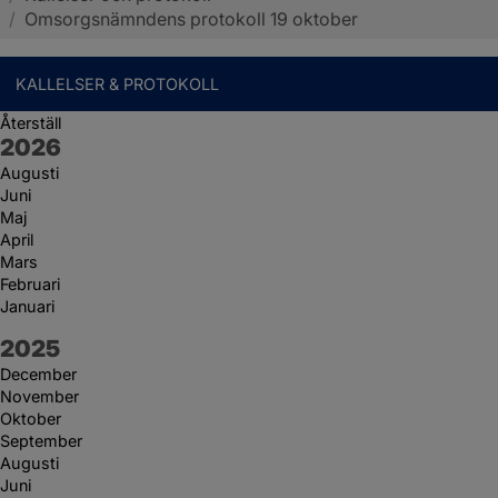
/
Omsorgsnämndens protokoll 19 oktober
KALLELSER & PROTOKOLL
Återställ
År:
2026
Augusti
Juni
Maj
April
Mars
Februari
Januari
År:
2025
December
November
Oktober
September
Augusti
Juni