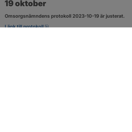
19 oktober
Omsorgsnämndens protokoll 2023-10-19 är justerat.
pdf, 360.6 kB, öppnas i nytt fönster.
Länk till protokoll
SOTENÄS KOMMUN
Besöksadress
Parkgatan 46
456 80 Kungshamn
Hitta hit