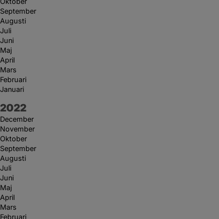
Oktober
September
Augusti
Juli
Juni
Maj
April
Mars
Februari
Januari
År:
2022
December
November
Oktober
September
Augusti
Juli
Juni
Maj
April
Mars
Februari