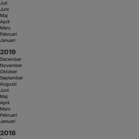
Juli
Juni
Maj
April
Mars
Februari
Januari
År:
2019
December
November
Oktober
September
Augusti
Juni
Maj
April
Mars
Februari
Januari
År:
2018