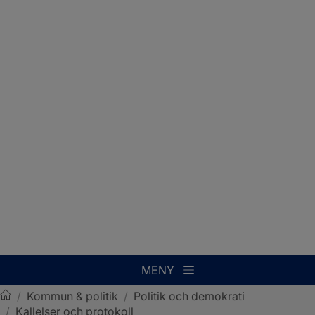
MENY
/
Kommun & politik
/
Politik och demokrati
/
Kallelser och protokoll
Sotenäs kommun