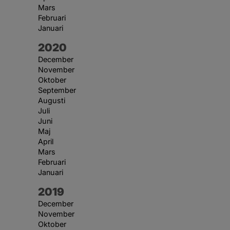
Mars
Februari
Januari
År:
2020
December
November
Oktober
September
Augusti
Juli
Juni
Maj
April
Mars
Februari
Januari
År:
2019
December
November
Oktober