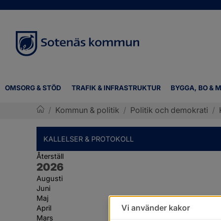
OMSORG & STÖD
TRAFIK & INFRASTRUKTUR
BYGGA, BO & M
/
Kommun & politik
/
Politik och demokrati
/
Sotenäs kommun
KALLELSER & PROTOKOLL
Återställ
År:
2026
Augusti
Juni
Maj
Vi använder kakor
April
Mars