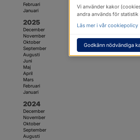
Februari
Vi använder kakor (cookies
Januari
andra används för statisti
År:
2025
Läs mer i vår cookiepolicy
December
November
Oktober
Godkänn nödvändiga k
September
Augusti
Juni
Maj
April
Mars
Februari
Januari
År:
2024
December
November
Oktober
September
Augusti