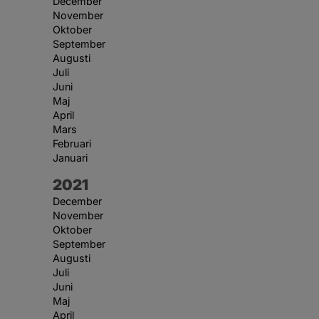
December
November
Oktober
September
Augusti
Juli
Juni
Maj
April
Mars
Februari
Januari
År:
2021
December
November
Oktober
September
Augusti
Juli
Juni
Maj
April