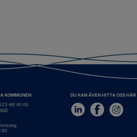
TA KOMMUNEN
DU KAN ÄVEN HITTA OSS HÄR
0523-66 40 00
post
:
 torsdag
6:30