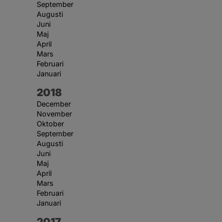
September
Augusti
Juni
Maj
April
Mars
Februari
Januari
År:
2018
December
November
Oktober
September
Augusti
Juni
Maj
April
Mars
Februari
Januari
År:
2017