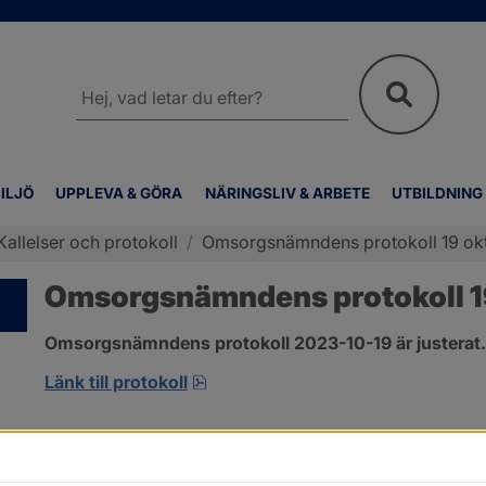
Sök
på
webbplatsen
ILJÖ
UPPLEVA & GÖRA
NÄRINGSLIV & ARBETE
UTBILDNING
Kallelser och protokoll
/
Omsorgsnämndens protokoll 19 ok
Omsorgsnämndens protokoll 1
Omsorgsnämndens protokoll 2023-10-19 är justerat.
pdf, 360.6 kB, öppnas i nytt fönst
Länk till protokoll