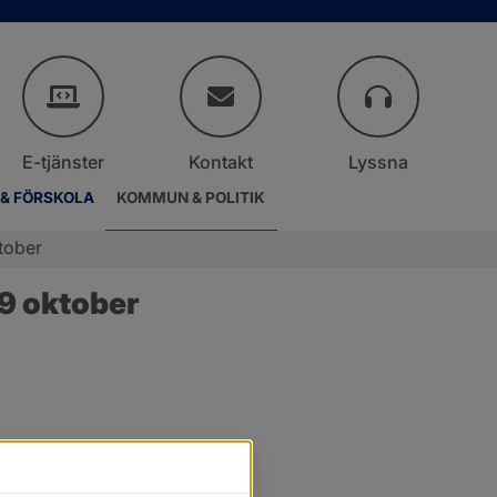
E-tjänster
Kontakt
Lyssna
 & FÖRSKOLA
KOMMUN & POLITIK
tober
9 oktober
er.