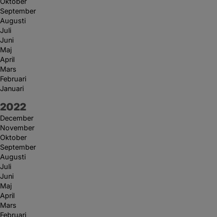
Oktober
September
Augusti
Juli
Juni
Maj
April
Mars
Februari
Januari
År:
2022
December
November
Oktober
September
Augusti
Juli
Juni
Maj
April
Mars
Februari