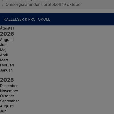
/
Omsorgsnämndens protokoll 19 oktober
KALLELSER & PROTOKOLL
Återställ
År:
2026
Augusti
Juni
Maj
April
Mars
Februari
Januari
År:
2025
December
November
Oktober
September
Augusti
Juni