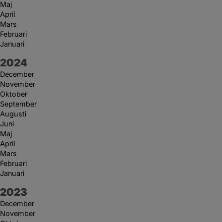
Maj
April
Mars
Februari
Januari
År:
2024
December
November
Oktober
September
Augusti
Juni
Maj
April
Mars
Februari
Januari
År:
2023
December
November