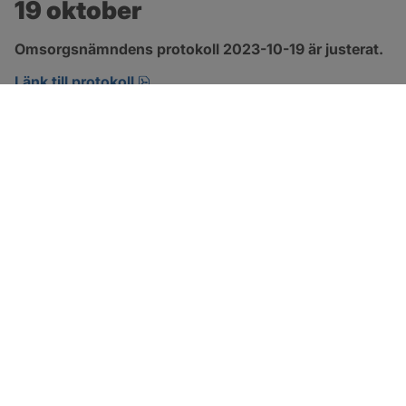
19 oktober
Omsorgsnämndens protokoll 2023-10-19 är justerat.
pdf, 360.6 kB, öppnas i nytt fönster.
Länk till protokoll
SOTENÄS KOMMUN
Besöksadress
Parkgatan 46
456 80 Kungshamn
Hitta hit