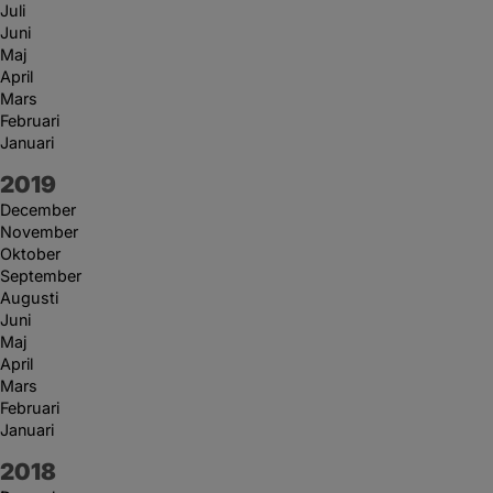
Juli
Juni
Maj
April
Mars
Februari
Januari
År:
2019
December
November
Oktober
September
Augusti
Juni
Maj
April
Mars
Februari
Januari
År:
2018