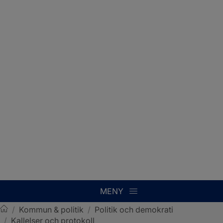
MENY
/
Kommun & politik
/
Politik och demokrati
/
Kallelser och protokoll
Sotenäs kommun