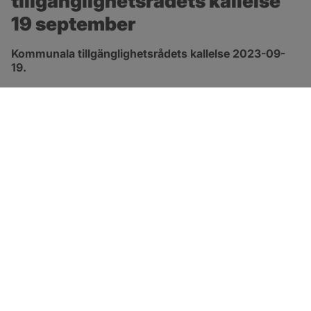
tillgänglighetsrådets kallelse 
19 september
Kommunala tillgänglighetsrådets kallelse 2023-09-
19.
pdf, 127.4 kB, öppnas i nytt fönster.
Länk till kallelsen
SOTENÄS KOMMUN
Besöksadress
Parkgatan 46
456 80 Kungshamn