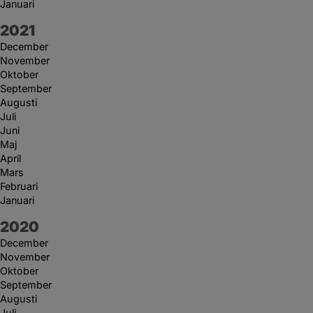
Januari
År:
2021
December
November
Oktober
September
Augusti
Juli
Juni
Maj
April
Mars
Februari
Januari
År:
2020
December
November
Oktober
September
Augusti
Juli