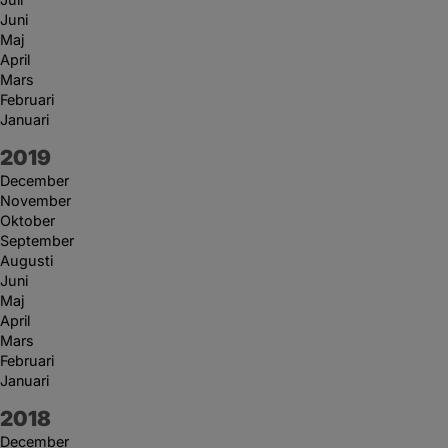
Juni
Maj
April
Mars
Februari
Januari
År:
2019
December
November
Oktober
September
Augusti
Juni
Maj
April
Mars
Februari
Januari
År:
2018
December