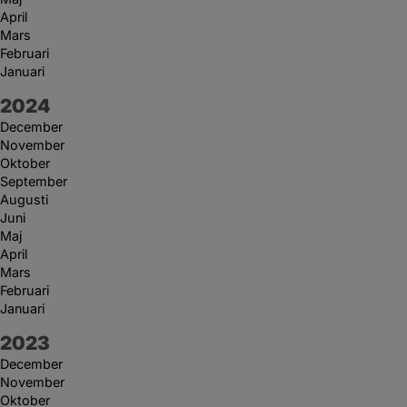
April
Mars
Februari
Januari
År:
2024
December
November
Oktober
September
Augusti
Juni
Maj
April
Mars
Februari
Januari
År:
2023
December
November
Oktober