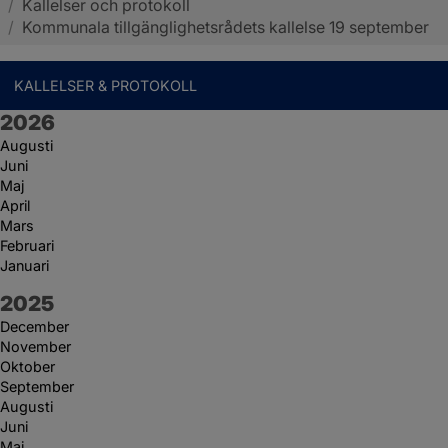
/
Kallelser och protokoll
Sotenäs kommun
/
Kommunala tillgänglighetsrådets kallelse 19 september
KALLELSER & PROTOKOLL
År:
2026
Augusti
Juni
Maj
April
Mars
Februari
Januari
År:
2025
December
November
Oktober
September
Augusti
Juni
Maj