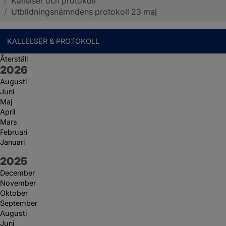
/
Kallelser och protokoll
Sotenäs kommun
/
Utbildningsnämndens protokoll 23 maj
KALLELSER & PROTOKOLL
Återställ
År:
2026
Augusti
Juni
Maj
April
Mars
Februari
Januari
År:
2025
December
November
Oktober
September
Augusti
Juni