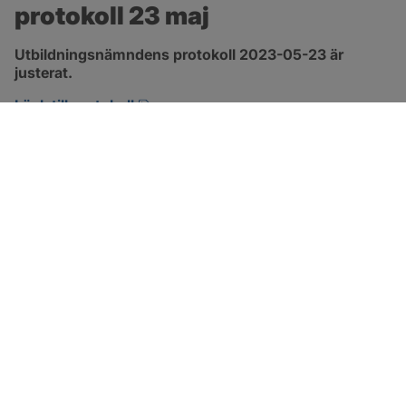
protokoll 23 maj
Utbildningsnämndens protokoll 2023-05-23 är 
justerat.
pdf, 544.7 kB, öppnas i nytt fönster.
Länk till protokoll
SOTENÄS KOMMUN
Besöksadress
Parkgatan 46
456 80 Kungshamn
Hitta hit