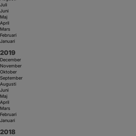
Juli
Juni
Maj
April
Mars
Februari
Januari
År:
2019
December
November
Oktober
September
Augusti
Juni
Maj
April
Mars
Februari
Januari
År:
2018