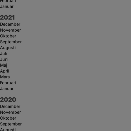
Februari
Januari
År:
2021
December
November
Oktober
September
Augusti
Juli
Juni
Maj
April
Mars
Februari
Januari
År:
2020
December
November
Oktober
September
Augusti