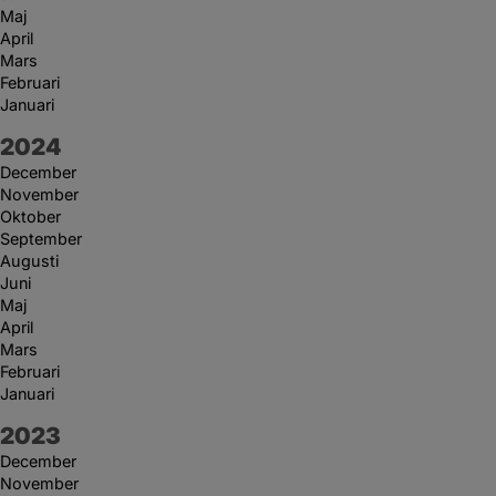
Maj
April
Mars
Februari
Januari
År:
2024
December
November
Oktober
September
Augusti
Juni
Maj
April
Mars
Februari
Januari
År:
2023
December
November