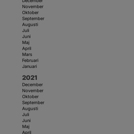
December
November
Oktober
September
Augusti
Juli
Juni
Maj
April
Mars
Februari
Januari
År:
2021
December
November
Oktober
September
Augusti
Juli
Juni
Maj
April