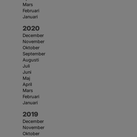
Mars
Februari
Januari
År:
2020
December
November
Oktober
September
Augusti
Juli
Juni
Maj
April
Mars
Februari
Januari
År:
2019
December
November
Oktober