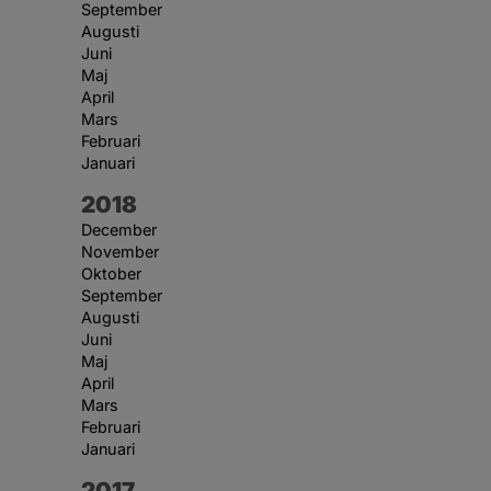
September
Augusti
Juni
Maj
April
Mars
Februari
Januari
År:
2018
December
November
Oktober
September
Augusti
Juni
Maj
April
Mars
Februari
Januari
År:
2017