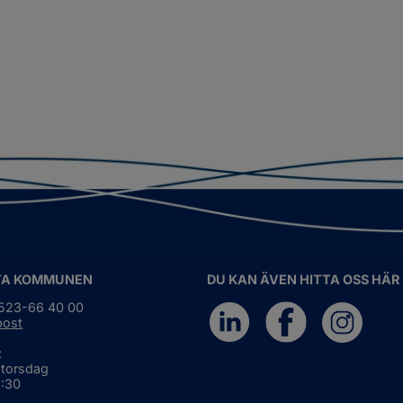
TA KOMMUNEN
DU KAN ÄVEN HITTA OSS HÄR
0523-66 40 00
post
:
 torsdag
6:30