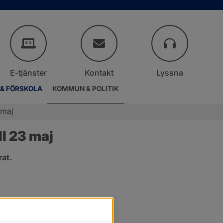
E-tjänster
Kontakt
Lyssna
 & FÖRSKOLA
KOMMUN & POLITIK
 maj
l 23 maj
at.
er.