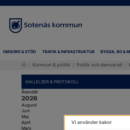
OMSORG & STÖD
TRAFIK & INFRASTRUKTUR
BYGGA, BO & M
/
Kommun & politik
/
Politik och demokrati
/
Sotenäs kommun
KALLELSER & PROTOKOLL
Återställ
År:
2026
Augusti
Juni
Maj
Vi använder kakor
April
Mars