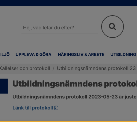
Sök
på
webbplatsen
ILJÖ
UPPLEVA & GÖRA
NÄRINGSLIV & ARBETE
UTBILDNING
Kallelser och protokoll
/
Utbildningsnämndens protokoll 23
Utbildningsnämndens protokol
Utbildningsnämndens protokoll 2023-05-23 är juster
pdf, 544.7 kB, öppnas i nytt fönst
Länk till protokoll