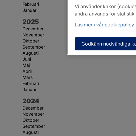
Februari
Vi använder kakor (cookies
Januari
andra används för statisti
År:
2025
Läs mer i vår cookiepolicy
December
November
Oktober
Godkänn nödvändiga k
September
Augusti
Juni
Maj
April
Mars
Februari
Januari
År:
2024
December
November
Oktober
September
Augusti