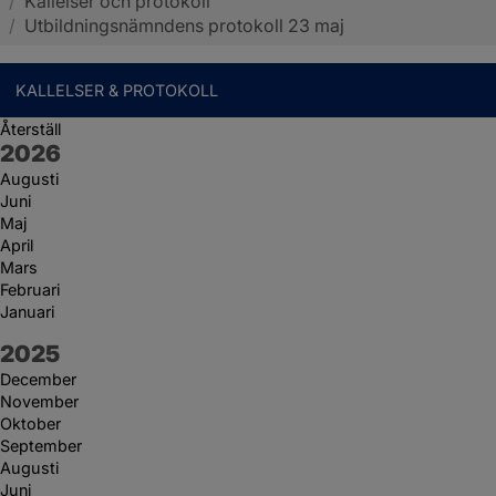
/
Kallelser och protokoll
Sotenäs kommun
/
Utbildningsnämndens protokoll 23 maj
KALLELSER & PROTOKOLL
Återställ
År:
2026
Augusti
Juni
Maj
April
Mars
Februari
Januari
År:
2025
December
November
Oktober
September
Augusti
Juni