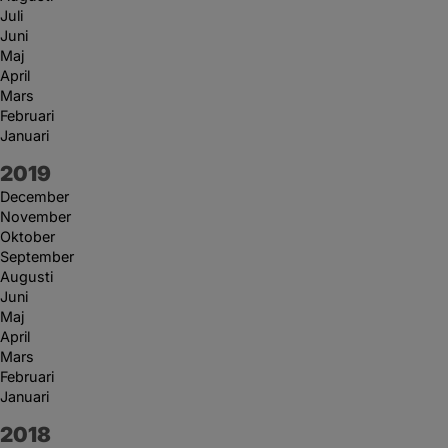
Juli
Juni
Maj
April
Mars
Februari
Januari
År:
2019
December
November
Oktober
September
Augusti
Juni
Maj
April
Mars
Februari
Januari
År:
2018