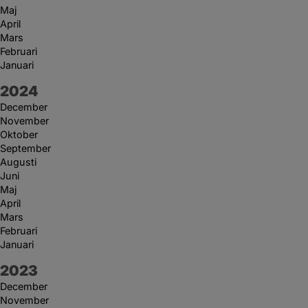
Maj
April
Mars
Februari
Januari
År:
2024
December
November
Oktober
September
Augusti
Juni
Maj
April
Mars
Februari
Januari
År:
2023
December
November