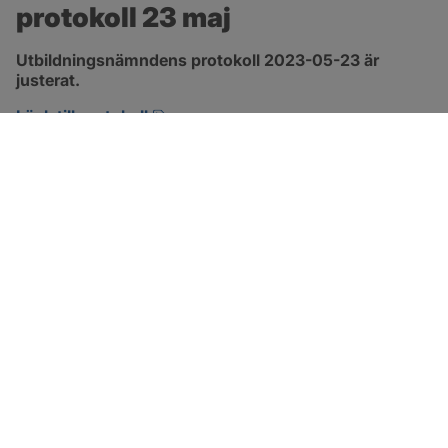
protokoll 23 maj
Utbildningsnämndens protokoll 2023-05-23 är 
justerat.
pdf, 544.7 kB, öppnas i nytt fönster.
Länk till protokoll
SOTENÄS KOMMUN
Besöksadress
Parkgatan 46
456 80 Kungshamn
Hitta hit