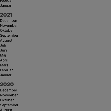
Februari
Januari
År:
2021
December
November
Oktober
September
Augusti
Juli
Juni
Maj
April
Mars
Februari
Januari
År:
2020
December
November
Oktober
September
Augusti