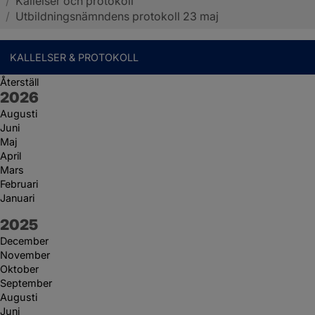
/
Kallelser och protokoll
Sotenäs kommun
/
Utbildningsnämndens protokoll 23 maj
KALLELSER & PROTOKOLL
Återställ
År:
2026
Augusti
Juni
Maj
April
Mars
Februari
Januari
År:
2025
December
November
Oktober
September
Augusti
Juni