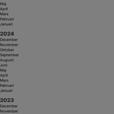
Maj
April
Mars
Februari
Januari
År:
2024
December
November
Oktober
September
Augusti
Juni
Maj
April
Mars
Februari
Januari
År:
2023
December
November