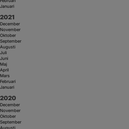
Februari
Januari
År:
2021
December
November
Oktober
September
Augusti
Juli
Juni
Maj
April
Mars
Februari
Januari
År:
2020
December
November
Oktober
September
Augusti