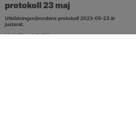
protokoll 23 maj
Utbildningsnämndens protokoll 2023-05-23 är 
justerat.
pdf, 544.7 kB, öppnas i nytt fönster.
Länk till protokoll
SOTENÄS KOMMUN
Besöksadress
Parkgatan 46
456 80 Kungshamn
Hitta hit