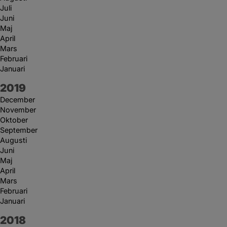
Juli
Juni
Maj
April
Mars
Februari
Januari
År:
2019
December
November
Oktober
September
Augusti
Juni
Maj
April
Mars
Februari
Januari
År:
2018