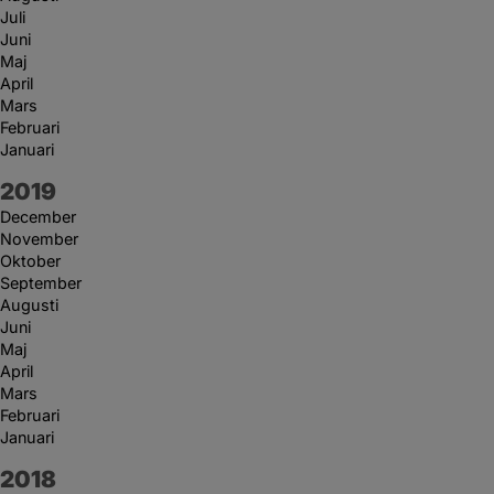
Juli
Juni
Maj
April
Mars
Februari
Januari
År:
2019
December
November
Oktober
September
Augusti
Juni
Maj
April
Mars
Februari
Januari
År:
2018