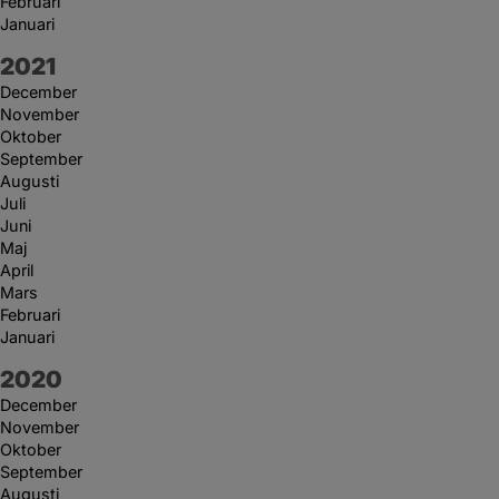
Februari
Januari
År:
2021
December
November
Oktober
September
Augusti
Juli
Juni
Maj
April
Mars
Februari
Januari
År:
2020
December
November
Oktober
September
Augusti