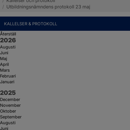
/
Kallelser och protokoll
Sotenäs kommun
/
Utbildningsnämndens protokoll 23 maj
KALLELSER & PROTOKOLL
Återställ
År:
2026
Augusti
Juni
Maj
April
Mars
Februari
Januari
År:
2025
December
November
Oktober
September
Augusti
Juni