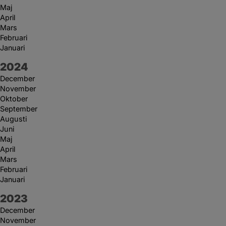
Maj
April
Mars
Februari
Januari
År:
2024
December
November
Oktober
September
Augusti
Juni
Maj
April
Mars
Februari
Januari
År:
2023
December
November