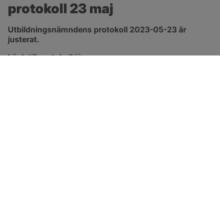
protokoll 23 maj
Utbildningsnämndens protokoll 2023-05-23 är 
justerat.
pdf, 544.7 kB, öppnas i nytt fönster.
Länk till protokoll
SOTENÄS KOMMUN
Besöksadress
Parkgatan 46
456 80 Kungshamn
Hitta hit