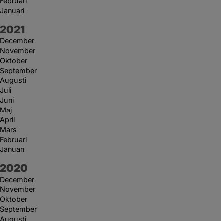
Februari
Januari
År:
2021
December
November
Oktober
September
Augusti
Juli
Juni
Maj
April
Mars
Februari
Januari
År:
2020
December
November
Oktober
September
Augusti