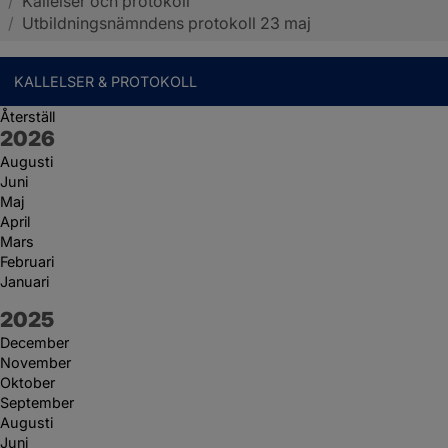
/
Kallelser och protokoll
Sotenäs kommun
/
Utbildningsnämndens protokoll 23 maj
KALLELSER & PROTOKOLL
Återställ
År:
2026
Augusti
Juni
Maj
April
Mars
Februari
Januari
År:
2025
December
November
Oktober
September
Augusti
Juni