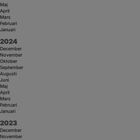
Maj
April
Mars
Februari
Januari
År:
2024
December
November
Oktober
September
Augusti
Juni
Maj
April
Mars
Februari
Januari
År:
2023
December
November