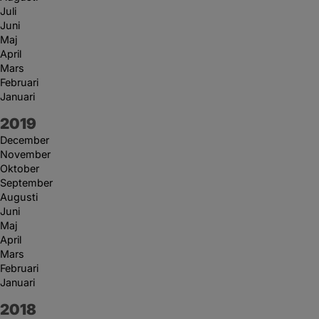
Juli
Juni
Maj
April
Mars
Februari
Januari
År:
2019
December
November
Oktober
September
Augusti
Juni
Maj
April
Mars
Februari
Januari
År:
2018