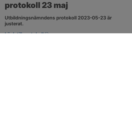
protokoll 23 maj
Utbildningsnämndens protokoll 2023-05-23 är 
justerat.
pdf, 544.7 kB, öppnas i nytt fönster.
Länk till protokoll
SOTENÄS KOMMUN
Besöksadress
Parkgatan 46
456 80 Kungshamn
Hitta hit