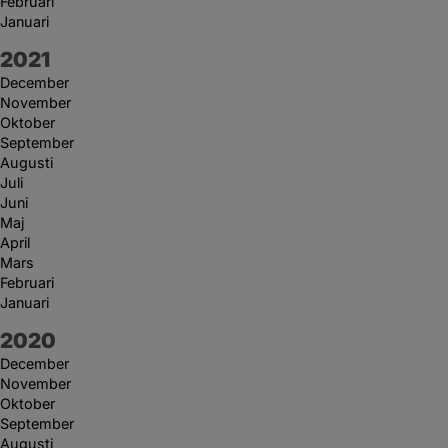
Februari
Januari
År:
2021
December
November
Oktober
September
Augusti
Juli
Juni
Maj
April
Mars
Februari
Januari
År:
2020
December
November
Oktober
September
Augusti