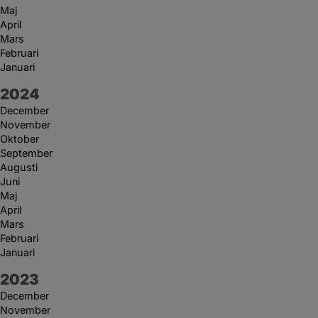
Maj
April
Mars
Februari
Januari
År:
2024
December
November
Oktober
September
Augusti
Juni
Maj
April
Mars
Februari
Januari
År:
2023
December
November