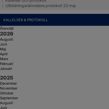
/
Kallelser och protokoll
Sotenäs kommun
/
Utbildningsnämndens protokoll 23 maj
KALLELSER & PROTOKOLL
Återställ
År:
2026
Augusti
Juni
Maj
April
Mars
Februari
Januari
År:
2025
December
November
Oktober
September
Augusti
Juni