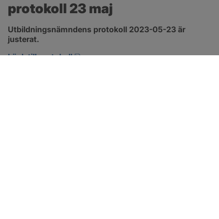
protokoll 23 maj
Utbildningsnämndens protokoll 2023-05-23 är 
justerat.
pdf, 544.7 kB, öppnas i nytt fönster.
Länk till protokoll
SOTENÄS KOMMUN
Besöksadress
Parkgatan 46
456 80 Kungshamn
Hitta hit