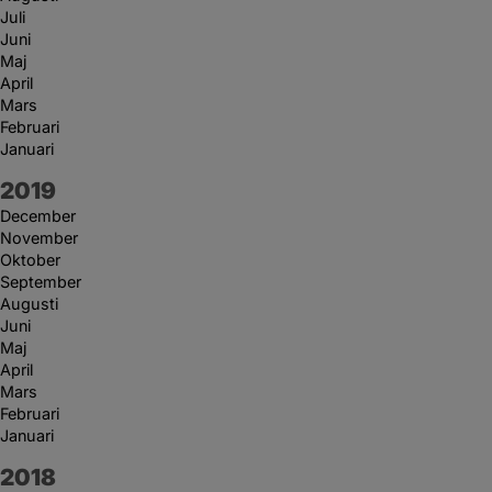
Juli
Juni
Maj
April
Mars
Februari
Januari
År:
2019
December
November
Oktober
September
Augusti
Juni
Maj
April
Mars
Februari
Januari
År:
2018