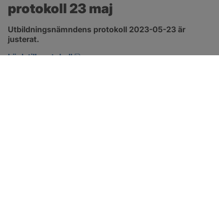
protokoll 23 maj
Utbildningsnämndens protokoll 2023-05-23 är 
justerat.
pdf, 544.7 kB, öppnas i nytt fönster.
Länk till protokoll
SOTENÄS KOMMUN
Besöksadress
Parkgatan 46
456 80 Kungshamn
Hitta hit