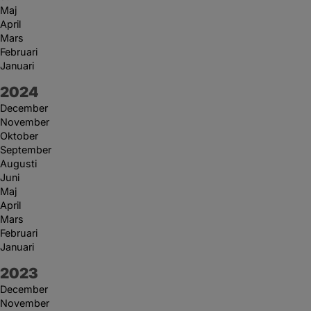
Maj
April
Mars
Februari
Januari
År:
2024
December
November
Oktober
September
Augusti
Juni
Maj
April
Mars
Februari
Januari
År:
2023
December
November