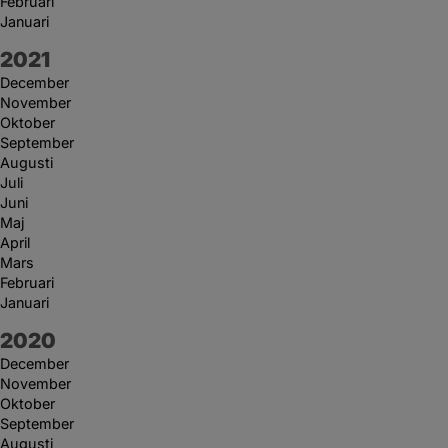
Februari
Januari
År:
2021
December
November
Oktober
September
Augusti
Juli
Juni
Maj
April
Mars
Februari
Januari
År:
2020
December
November
Oktober
September
Augusti