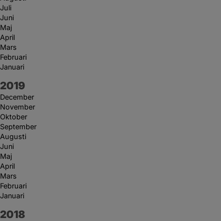
Juli
Juni
Maj
April
Mars
Februari
Januari
År:
2019
December
November
Oktober
September
Augusti
Juni
Maj
April
Mars
Februari
Januari
År:
2018