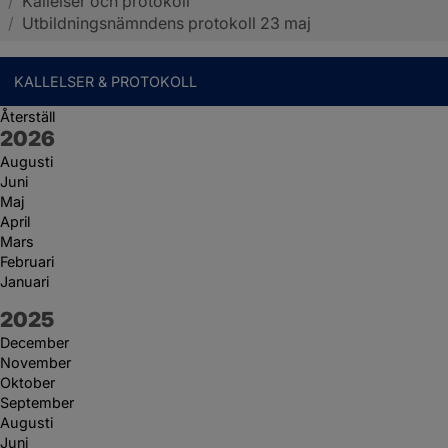
/
Kallelser och protokoll
Sotenäs kommun
/
Utbildningsnämndens protokoll 23 maj
KALLELSER & PROTOKOLL
Återställ
År:
2026
Augusti
Juni
Maj
April
Mars
Februari
Januari
År:
2025
December
November
Oktober
September
Augusti
Juni