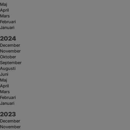
Maj
April
Mars
Februari
Januari
År:
2024
December
November
Oktober
September
Augusti
Juni
Maj
April
Mars
Februari
Januari
År:
2023
December
November