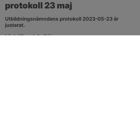
protokoll 23 maj
Utbildningsnämndens protokoll 2023-05-23 är 
justerat.
pdf, 544.7 kB, öppnas i nytt fönster.
Länk till protokoll
SOTENÄS KOMMUN
Besöksadress
Parkgatan 46
456 80 Kungshamn
Hitta hit