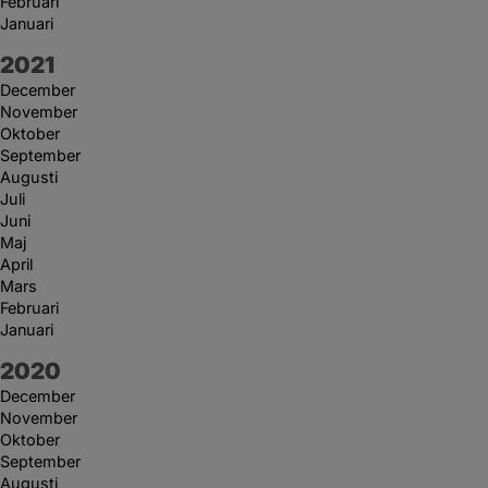
Februari
Januari
År:
2021
December
November
Oktober
September
Augusti
Juli
Juni
Maj
April
Mars
Februari
Januari
År:
2020
December
November
Oktober
September
Augusti