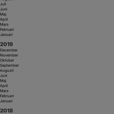
Juli
Juni
Maj
April
Mars
Februari
Januari
År:
2019
December
November
Oktober
September
Augusti
Juni
Maj
April
Mars
Februari
Januari
År:
2018