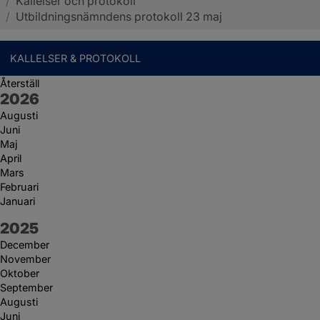
/
Kallelser och protokoll
Sotenäs kommun
/
Utbildningsnämndens protokoll 23 maj
KALLELSER & PROTOKOLL
Återställ
År:
2026
Augusti
Juni
Maj
April
Mars
Februari
Januari
År:
2025
December
November
Oktober
September
Augusti
Juni