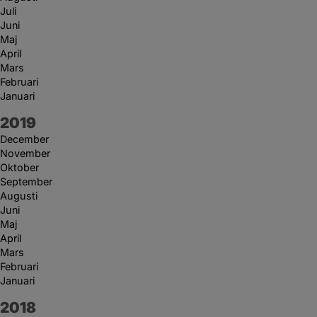
Juli
Juni
Maj
April
Mars
Februari
Januari
År:
2019
December
November
Oktober
September
Augusti
Juni
Maj
April
Mars
Februari
Januari
År:
2018