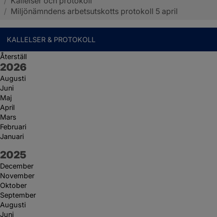
/
Kallelser och protokoll
Sotenäs kommun
/
Miljönämndens arbetsutskotts protokoll 5 april
KALLELSER & PROTOKOLL
Återställ
År:
2026
Augusti
Juni
Maj
April
Mars
Februari
Januari
År:
2025
December
November
Oktober
September
Augusti
Juni