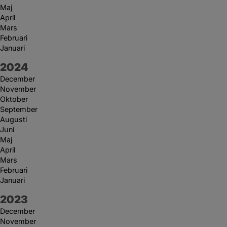
Maj
April
Mars
Februari
Januari
År:
2024
December
November
Oktober
September
Augusti
Juni
Maj
April
Mars
Februari
Januari
År:
2023
December
November