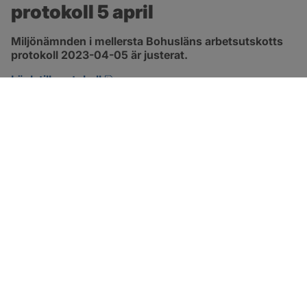
protokoll 5 april
Miljönämnden i mellersta Bohusläns arbetsutskotts 
protokoll 2023-04-05 är justerat.
pdf, 257.8 kB, öppnas i nytt fönster.
Länk till protokoll
SOTENÄS KOMMUN
Besöksadress
Parkgatan 46
456 80 Kungshamn
Hitta hit