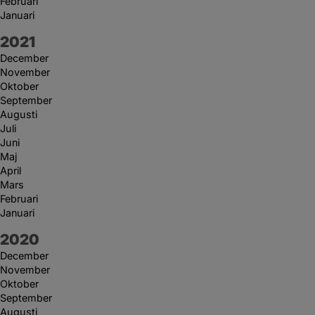
Februari
Januari
År:
2021
December
November
Oktober
September
Augusti
Juli
Juni
Maj
April
Mars
Februari
Januari
År:
2020
December
November
Oktober
September
Augusti