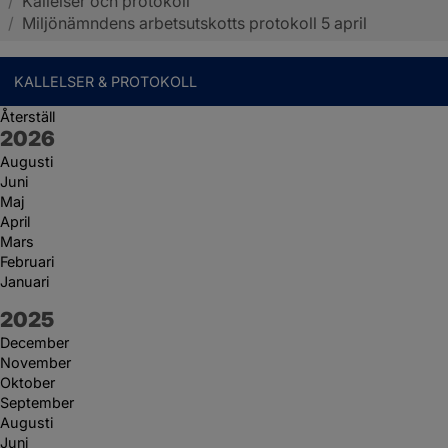
/
Kallelser och protokoll
Sotenäs kommun
/
Miljönämndens arbetsutskotts protokoll 5 april
KALLELSER & PROTOKOLL
Återställ
År:
2026
Augusti
Juni
Maj
April
Mars
Februari
Januari
År:
2025
December
November
Oktober
September
Augusti
Juni