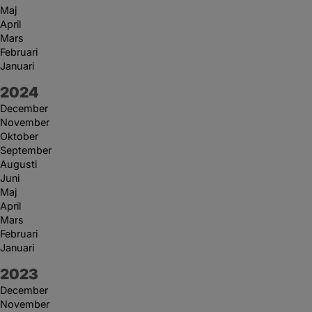
Maj
April
Mars
Februari
Januari
År:
2024
December
November
Oktober
September
Augusti
Juni
Maj
April
Mars
Februari
Januari
År:
2023
December
November