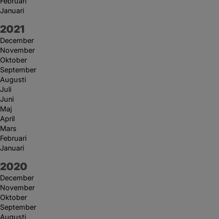
Februari
Januari
År:
2021
December
November
Oktober
September
Augusti
Juli
Juni
Maj
April
Mars
Februari
Januari
År:
2020
December
November
Oktober
September
Augusti