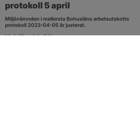
protokoll 5 april
Miljönämnden i mellersta Bohusläns arbetsutskotts 
protokoll 2023-04-05 är justerat.
pdf, 257.8 kB, öppnas i nytt fönster.
Länk till protokoll
SOTENÄS KOMMUN
Besöksadress
Parkgatan 46
456 80 Kungshamn
Hitta hit