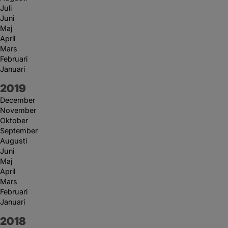
Juli
Juni
Maj
April
Mars
Februari
Januari
År:
2019
December
November
Oktober
September
Augusti
Juni
Maj
April
Mars
Februari
Januari
År:
2018