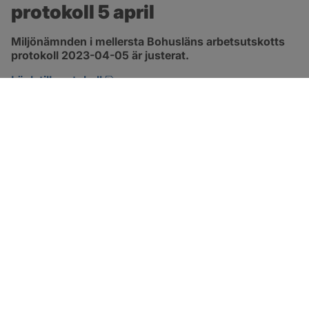
protokoll 5 april
Miljönämnden i mellersta Bohusläns arbetsutskotts 
protokoll 2023-04-05 är justerat.
pdf, 257.8 kB, öppnas i nytt fönster.
Länk till protokoll
SOTENÄS KOMMUN
Besöksadress
Parkgatan 46
456 80 Kungshamn
Hitta hit