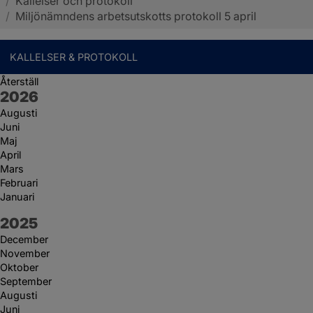
/
Kallelser och protokoll
Sotenäs kommun
/
Miljönämndens arbetsutskotts protokoll 5 april
KALLELSER & PROTOKOLL
Återställ
År:
2026
Augusti
Juni
Maj
April
Mars
Februari
Januari
År:
2025
December
November
Oktober
September
Augusti
Juni