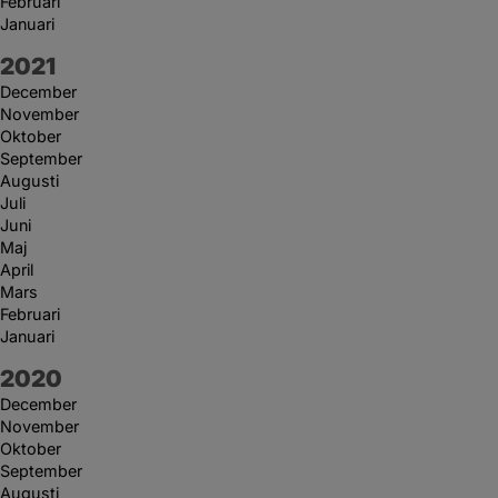
Februari
Januari
År:
2021
December
November
Oktober
September
Augusti
Juli
Juni
Maj
April
Mars
Februari
Januari
År:
2020
December
November
Oktober
September
Augusti