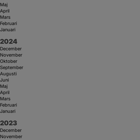
Maj
April
Mars
Februari
Januari
År:
2024
December
November
Oktober
September
Augusti
Juni
Maj
April
Mars
Februari
Januari
År:
2023
December
November