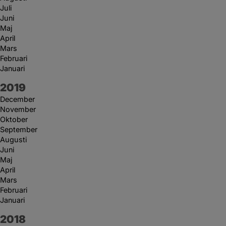
Juli
Juni
Maj
April
Mars
Februari
Januari
År:
2019
December
November
Oktober
September
Augusti
Juni
Maj
April
Mars
Februari
Januari
År:
2018