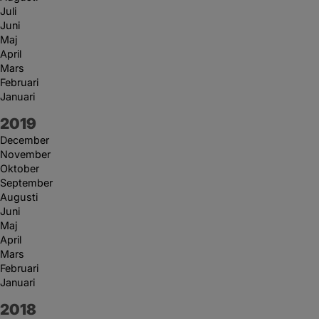
Juli
Juni
Maj
April
Mars
Februari
Januari
År:
2019
December
November
Oktober
September
Augusti
Juni
Maj
April
Mars
Februari
Januari
År:
2018