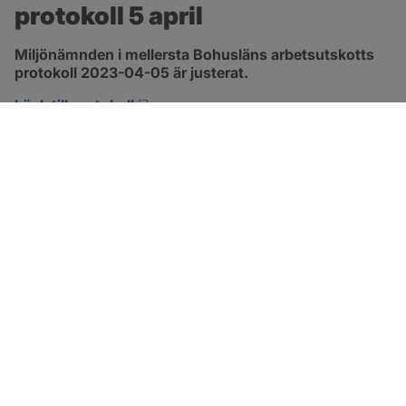
protokoll 5 april
Miljönämnden i mellersta Bohusläns arbetsutskotts 
protokoll 2023-04-05 är justerat.
pdf, 257.8 kB, öppnas i nytt fönster.
Länk till protokoll
SOTENÄS KOMMUN
Besöksadress
Parkgatan 46
456 80 Kungshamn
Hitta hit