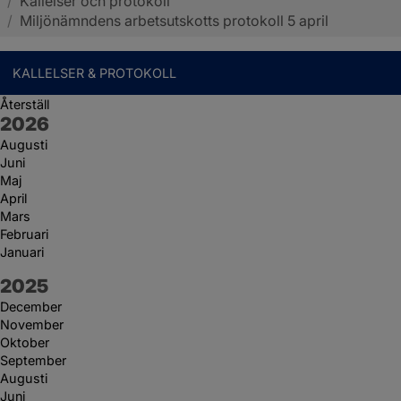
/
Kallelser och protokoll
Sotenäs kommun
/
Miljönämndens arbetsutskotts protokoll 5 april
KALLELSER & PROTOKOLL
Återställ
År:
2026
Augusti
Juni
Maj
April
Mars
Februari
Januari
År:
2025
December
November
Oktober
September
Augusti
Juni