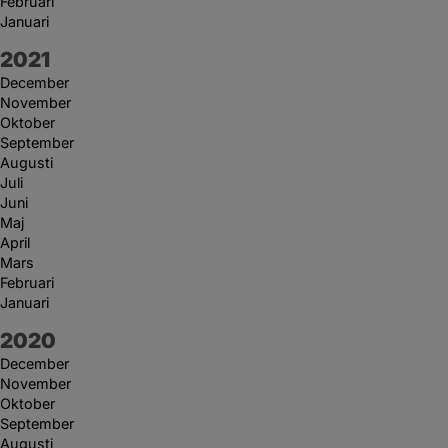
Februari
Januari
År:
2021
December
November
Oktober
September
Augusti
Juli
Juni
Maj
April
Mars
Februari
Januari
År:
2020
December
November
Oktober
September
Augusti