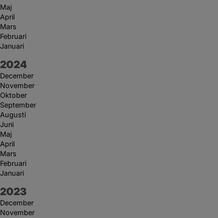
Maj
April
Mars
Februari
Januari
År:
2024
December
November
Oktober
September
Augusti
Juni
Maj
April
Mars
Februari
Januari
År:
2023
December
November