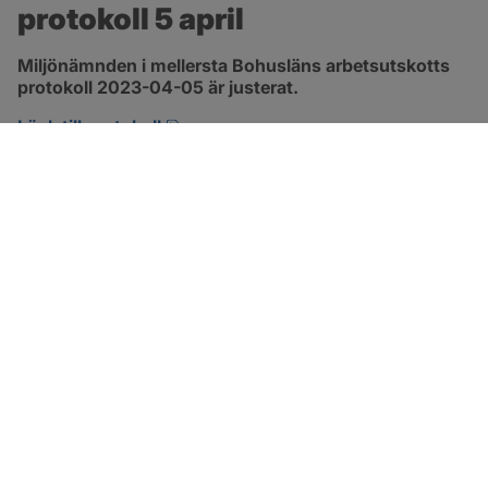
protokoll 5 april
Miljönämnden i mellersta Bohusläns arbetsutskotts 
protokoll 2023-04-05 är justerat.
pdf, 257.8 kB, öppnas i nytt fönster.
Länk till protokoll
SOTENÄS KOMMUN
Besöksadress
Parkgatan 46
456 80 Kungshamn
Hitta hit