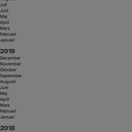
Juli
Juni
Maj
April
Mars
Februari
Januari
År:
2019
December
November
Oktober
September
Augusti
Juni
Maj
April
Mars
Februari
Januari
År:
2018