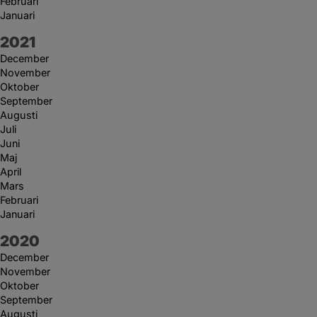
Februari
Januari
År:
2021
December
November
Oktober
September
Augusti
Juli
Juni
Maj
April
Mars
Februari
Januari
År:
2020
December
November
Oktober
September
Augusti