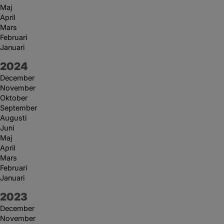
Maj
April
Mars
Februari
Januari
År:
2024
December
November
Oktober
September
Augusti
Juni
Maj
April
Mars
Februari
Januari
År:
2023
December
November