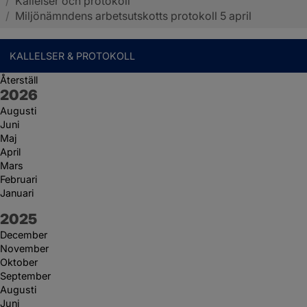
/
Kallelser och protokoll
Sotenäs kommun
/
Miljönämndens arbetsutskotts protokoll 5 april
KALLELSER & PROTOKOLL
Återställ
År:
2026
Augusti
Juni
Maj
April
Mars
Februari
Januari
År:
2025
December
November
Oktober
September
Augusti
Juni