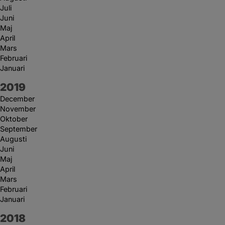
Juli
Juni
Maj
April
Mars
Februari
Januari
År:
2019
December
November
Oktober
September
Augusti
Juni
Maj
April
Mars
Februari
Januari
År:
2018