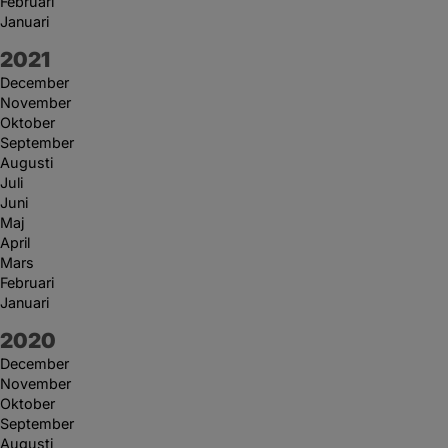
Februari
Januari
År:
2021
December
November
Oktober
September
Augusti
Juli
Juni
Maj
April
Mars
Februari
Januari
År:
2020
December
November
Oktober
September
Augusti