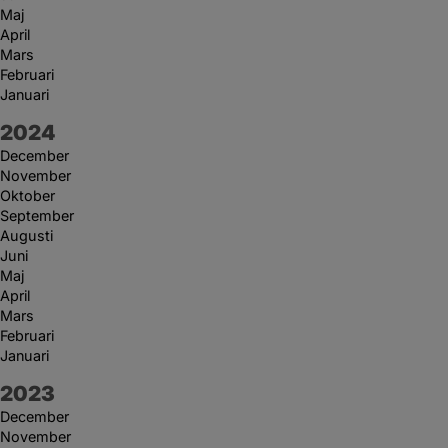
Maj
April
Mars
Februari
Januari
År:
2024
December
November
Oktober
September
Augusti
Juni
Maj
April
Mars
Februari
Januari
År:
2023
December
November