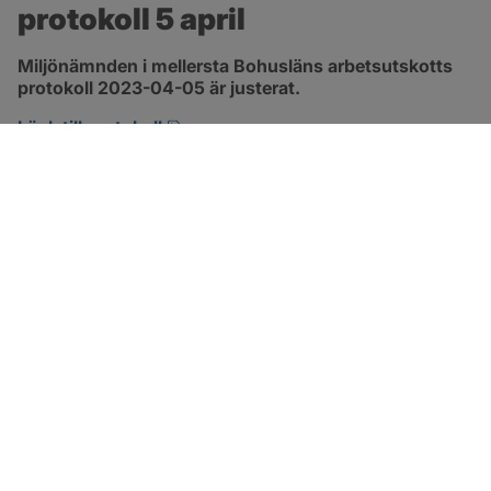
protokoll 5 april
Miljönämnden i mellersta Bohusläns arbetsutskotts 
protokoll 2023-04-05 är justerat.
pdf, 257.8 kB, öppnas i nytt fönster.
Länk till protokoll
SOTENÄS KOMMUN
Besöksadress
Parkgatan 46
456 80 Kungshamn
Hitta hit