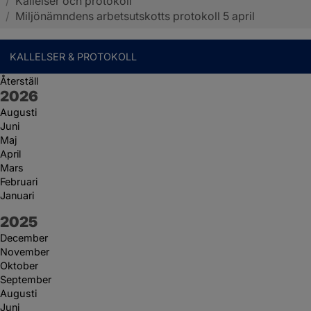
/
Kallelser och protokoll
Sotenäs kommun
/
Miljönämndens arbetsutskotts protokoll 5 april
KALLELSER & PROTOKOLL
Återställ
År:
2026
Augusti
Juni
Maj
April
Mars
Februari
Januari
År:
2025
December
November
Oktober
September
Augusti
Juni