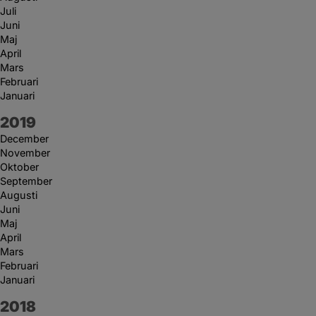
Juli
Juni
Maj
April
Mars
Februari
Januari
År:
2019
December
November
Oktober
September
Augusti
Juni
Maj
April
Mars
Februari
Januari
År:
2018