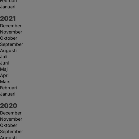
Februari
Januari
År:
2021
December
November
Oktober
September
Augusti
Juli
Juni
Maj
April
Mars
Februari
Januari
År:
2020
December
November
Oktober
September
Augusti