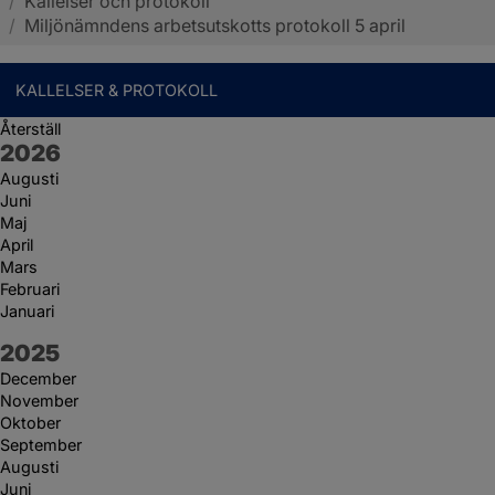
/
Kallelser och protokoll
Sotenäs kommun
/
Miljönämndens arbetsutskotts protokoll 5 april
KALLELSER & PROTOKOLL
Återställ
År:
2026
Augusti
Juni
Maj
April
Mars
Februari
Januari
År:
2025
December
November
Oktober
September
Augusti
Juni