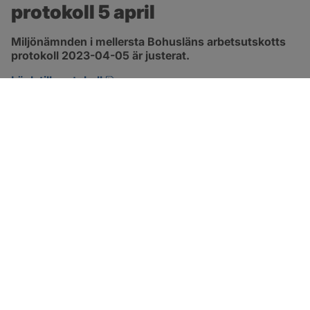
protokoll 5 april
Miljönämnden i mellersta Bohusläns arbetsutskotts 
protokoll 2023-04-05 är justerat.
pdf, 257.8 kB, öppnas i nytt fönster.
Länk till protokoll
SOTENÄS KOMMUN
Besöksadress
Parkgatan 46
456 80 Kungshamn
Hitta hit