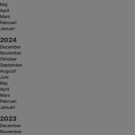
Maj
April
Mars
Februari
Januari
År:
2024
December
November
Oktober
September
Augusti
Juni
Maj
April
Mars
Februari
Januari
År:
2023
December
November