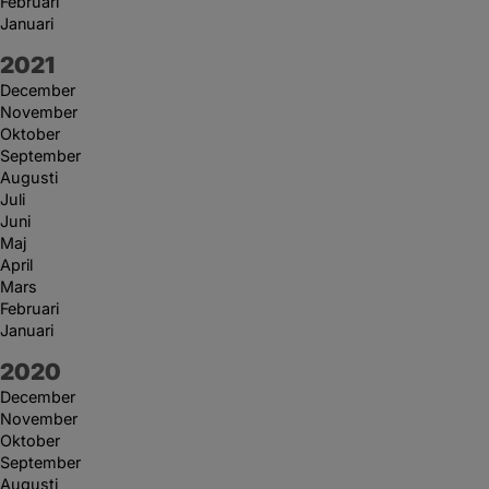
Februari
Januari
År:
2021
December
November
Oktober
September
Augusti
Juli
Juni
Maj
April
Mars
Februari
Januari
År:
2020
December
November
Oktober
September
Augusti