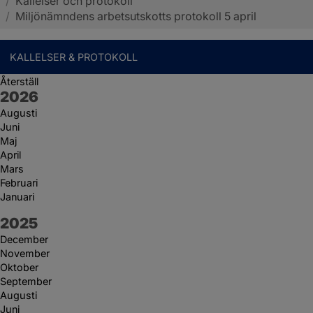
/
Kallelser och protokoll
Sotenäs kommun
/
Miljönämndens arbetsutskotts protokoll 5 april
KALLELSER & PROTOKOLL
Återställ
År:
2026
Augusti
Juni
Maj
April
Mars
Februari
Januari
År:
2025
December
November
Oktober
September
Augusti
Juni