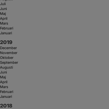
Juli
Juni
Maj
April
Mars
Februari
Januari
År:
2019
December
November
Oktober
September
Augusti
Juni
Maj
April
Mars
Februari
Januari
År:
2018