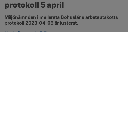
protokoll 5 april
Miljönämnden i mellersta Bohusläns arbetsutskotts 
protokoll 2023-04-05 är justerat.
pdf, 257.8 kB, öppnas i nytt fönster.
Länk till protokoll
SOTENÄS KOMMUN
Besöksadress
Parkgatan 46
456 80 Kungshamn
Hitta hit