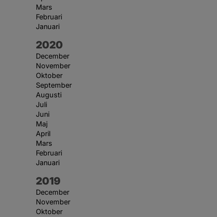
Mars
Februari
Januari
År:
2020
December
November
Oktober
September
Augusti
Juli
Juni
Maj
April
Mars
Februari
Januari
År:
2019
December
November
Oktober