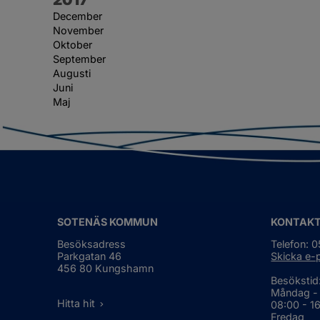
December
November
Oktober
September
Augusti
Juni
Maj
SOTENÄS KOMMUN
KONTAK
Besöksadress
Telefon: 
Parkgatan 46
Skicka e-
456 80 Kungshamn
Besökstid
Måndag -
Hitta hit
08:00 - 1
Fredag