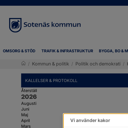
OMSORG & STÖD
TRAFIK & INFRASTRUKTUR
BYGGA, BO & M
/
Kommun & politik
/
Politik och demokrati
/
Sotenäs kommun
KALLELSER & PROTOKOLL
Återställ
År:
2026
Augusti
Juni
Maj
Vi använder kakor
April
Mars