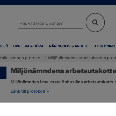
Sök
på
webbplatsen
ILJÖ
UPPLEVA & GÖRA
NÄRINGSLIV & ARBETE
UTBILDNING
Kallelser och protokoll
/
Miljönämndens arbetsutskotts proto
Miljönämndens arbetsutskotts p
Miljönämnden i mellersta Bohusläns arbetsutskotts p
pdf, 257.8 kB, öppnas i nytt fönst
Länk till protokoll