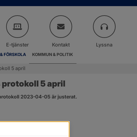
E-tjänster
Kontakt
Lyssna
 & FÖRSKOLA
KOMMUN & POLITIK
koll 5 april
rotokoll 5 april
rotokoll 2023-04-05 är justerat.
er.