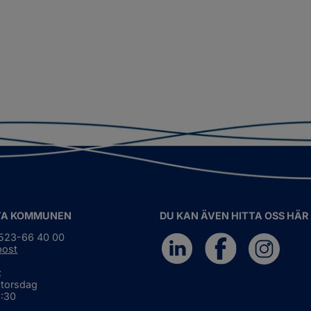
TA KOMMUNEN
DU KAN ÄVEN HITTA OSS HÄR
0523-66 40 00
post
:
 torsdag
6:30