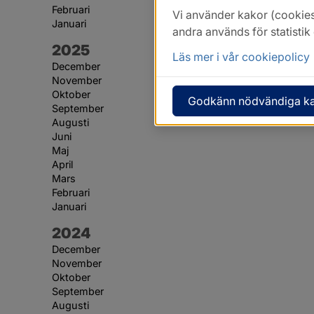
Februari
Vi använder kakor (cookies
Januari
andra används för statisti
År:
2025
Läs mer i vår cookiepolicy
December
November
Oktober
Godkänn nödvändiga k
September
Augusti
Juni
Maj
April
Mars
Februari
Januari
År:
2024
December
November
Oktober
September
Augusti