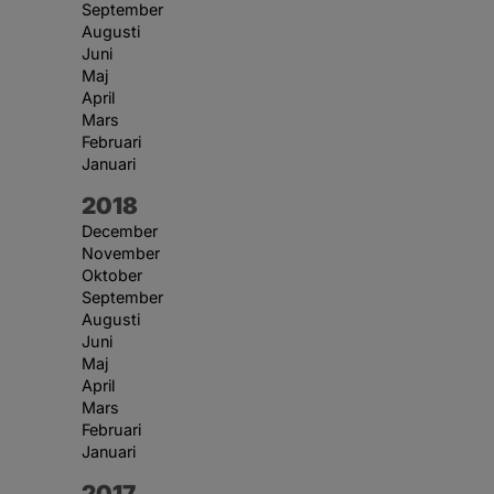
September
Augusti
Juni
Maj
April
Mars
Februari
Januari
År:
2018
December
November
Oktober
September
Augusti
Juni
Maj
April
Mars
Februari
Januari
År:
2017