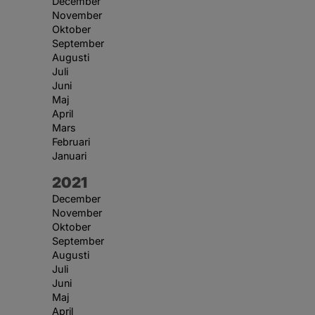
December
November
Oktober
September
Augusti
Juli
Juni
Maj
April
Mars
Februari
Januari
År:
2021
December
November
Oktober
September
Augusti
Juli
Juni
Maj
April