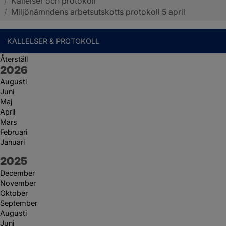
/
Kallelser och protokoll
Sotenäs kommun
/
Miljönämndens arbetsutskotts protokoll 5 april
KALLELSER & PROTOKOLL
Återställ
År:
2026
Augusti
Juni
Maj
April
Mars
Februari
Januari
År:
2025
December
November
Oktober
September
Augusti
Juni