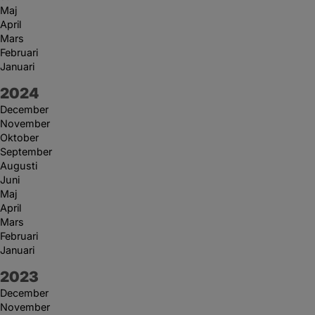
Maj
April
Mars
Februari
Januari
År:
2024
December
November
Oktober
September
Augusti
Juni
Maj
April
Mars
Februari
Januari
År:
2023
December
November