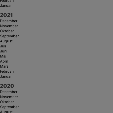
Februari
Januari
År:
2021
December
November
Oktober
September
Augusti
Juli
Juni
Maj
April
Mars
Februari
Januari
År:
2020
December
November
Oktober
September
Augusti