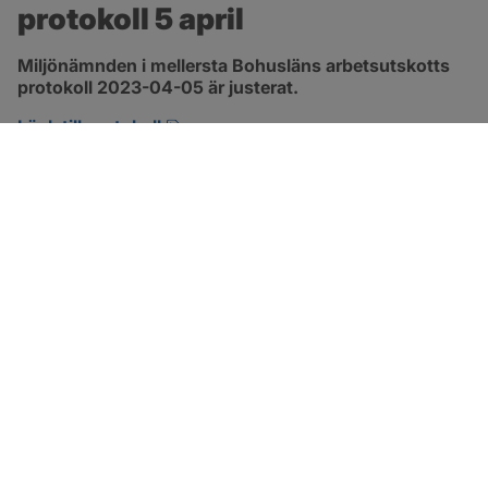
protokoll 5 april
Miljönämnden i mellersta Bohusläns arbetsutskotts 
protokoll 2023-04-05 är justerat.
pdf, 257.8 kB, öppnas i nytt fönster.
Länk till protokoll
SOTENÄS KOMMUN
Besöksadress
Parkgatan 46
456 80 Kungshamn
Hitta hit