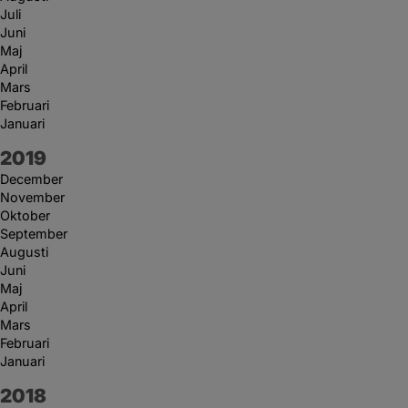
Juli
Juni
Maj
April
Mars
Februari
Januari
År:
2019
December
November
Oktober
September
Augusti
Juni
Maj
April
Mars
Februari
Januari
År:
2018