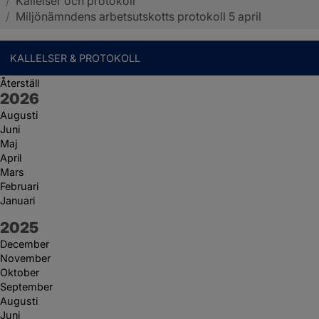
/
Kallelser och protokoll
Sotenäs kommun
/
Miljönämndens arbetsutskotts protokoll 5 april
KALLELSER & PROTOKOLL
Återställ
År:
2026
Augusti
Juni
Maj
April
Mars
Februari
Januari
År:
2025
December
November
Oktober
September
Augusti
Juni