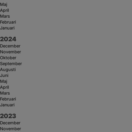
Maj
April
Mars
Februari
Januari
År:
2024
December
November
Oktober
September
Augusti
Juni
Maj
April
Mars
Februari
Januari
År:
2023
December
November