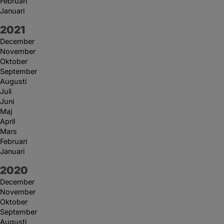
Februari
Januari
År:
2021
December
November
Oktober
September
Augusti
Juli
Juni
Maj
April
Mars
Februari
Januari
År:
2020
December
November
Oktober
September
Augusti