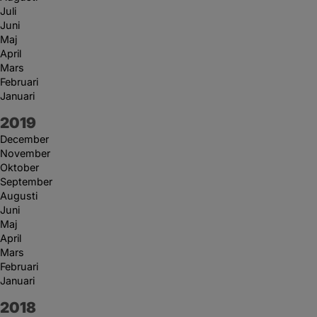
Juli
Juni
Maj
April
Mars
Februari
Januari
År:
2019
December
November
Oktober
September
Augusti
Juni
Maj
April
Mars
Februari
Januari
År:
2018