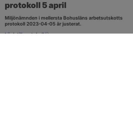
protokoll 5 april
Miljönämnden i mellersta Bohusläns arbetsutskotts 
protokoll 2023-04-05 är justerat.
pdf, 257.8 kB, öppnas i nytt fönster.
Länk till protokoll
SOTENÄS KOMMUN
Besöksadress
Parkgatan 46
456 80 Kungshamn
Hitta hit