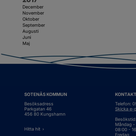
December
November
Oktober
September
Augusti
Juni
Maj
SOTENÄS KOMMUN
KONTAK
Besöksadress
Telefon: 
Parkgatan 46
Skicka e-
456 80 Kungshamn
Besökstid
Måndag -
Hitta hit
08:00 - 1
Fredag