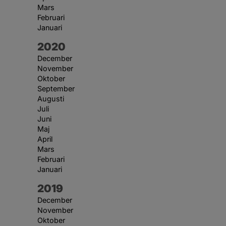
Mars
Februari
Januari
År:
2020
December
November
Oktober
September
Augusti
Juli
Juni
Maj
April
Mars
Februari
Januari
År:
2019
December
November
Oktober