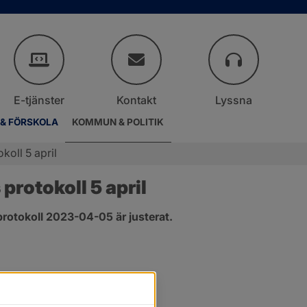
E-tjänster
Kontakt
Lyssna
 & FÖRSKOLA
KOMMUN & POLITIK
koll 5 april
rotokoll 5 april
rotokoll 2023-04-05 är justerat.
er.