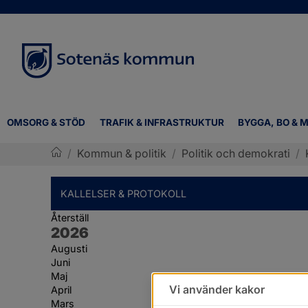
OMSORG & STÖD
TRAFIK & INFRASTRUKTUR
BYGGA, BO & M
/
Kommun & politik
/
Politik och demokrati
/
Sotenäs kommun
KALLELSER & PROTOKOLL
Återställ
År:
2026
Augusti
Juni
Maj
Vi använder kakor
April
Mars