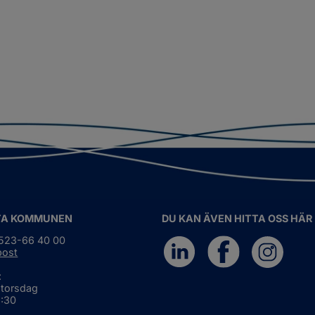
TA KOMMUNEN
DU KAN ÄVEN HITTA OSS HÄR
0523-66 40 00
post
:
 torsdag
6:30