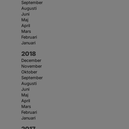
September
Augusti
Juni
Maj
April
Mars
Februari
Januari
År:
2018
December
November
Oktober
September
Augusti
Juni
Maj
April
Mars
Februari
Januari
År:
2017