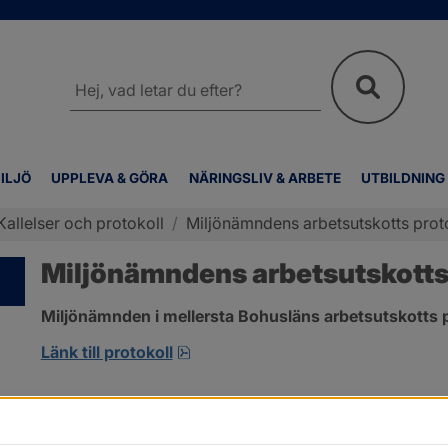
Sök
på
webbplatsen
ILJÖ
UPPLEVA & GÖRA
NÄRINGSLIV & ARBETE
UTBILDNING
Kallelser och protokoll
/
Miljönämndens arbetsutskotts proto
Miljönämndens arbetsutskotts p
Miljönämnden i mellersta Bohusläns arbetsutskotts p
pdf, 257.8 kB, öppnas i nytt fönst
Länk till protokoll