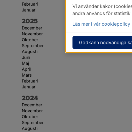
Februari
Vi använder kakor (cookies
Januari
andra används för statisti
År:
2025
Läs mer i vår cookiepolicy
December
November
Oktober
Godkänn nödvändiga k
September
Augusti
Juni
Maj
April
Mars
Februari
Januari
År:
2024
December
November
Oktober
September
Augusti