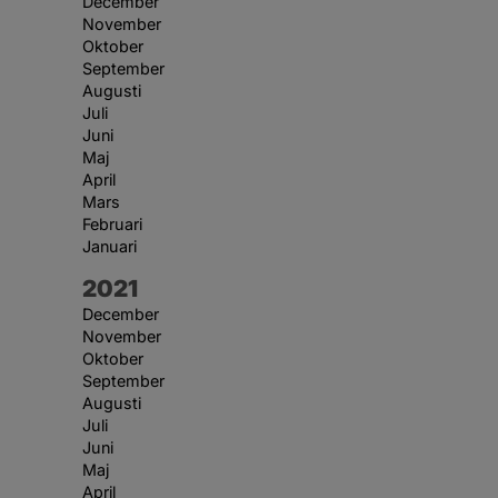
December
November
Oktober
September
Augusti
Juli
Juni
Maj
April
Mars
Februari
Januari
År:
2021
December
November
Oktober
September
Augusti
Juli
Juni
Maj
April