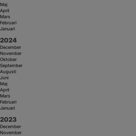
Maj
April
Mars
Februari
Januari
År:
2024
December
November
Oktober
September
Augusti
Juni
Maj
April
Mars
Februari
Januari
År:
2023
December
November