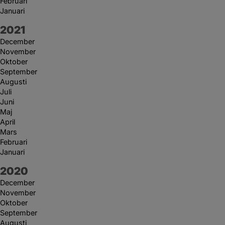
Februari
Januari
År:
2021
December
November
Oktober
September
Augusti
Juli
Juni
Maj
April
Mars
Februari
Januari
År:
2020
December
November
Oktober
September
Augusti