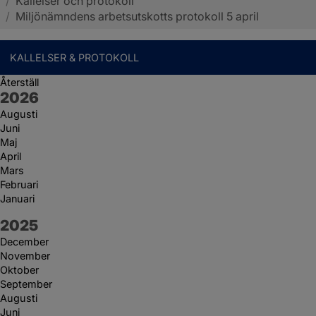
/
Kallelser och protokoll
Sotenäs kommun
/
Miljönämndens arbetsutskotts protokoll 5 april
KALLELSER & PROTOKOLL
Återställ
År:
2026
Augusti
Juni
Maj
April
Mars
Februari
Januari
År:
2025
December
November
Oktober
September
Augusti
Juni