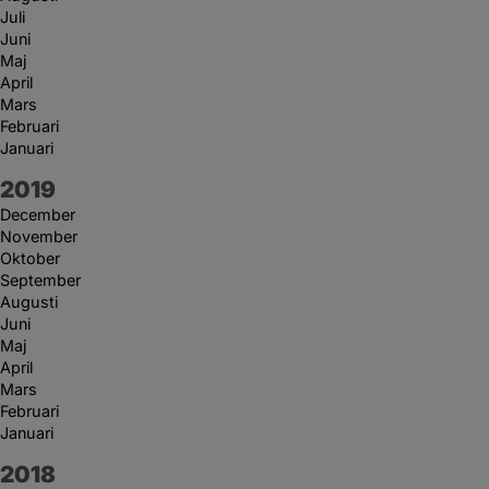
Juli
Juni
Maj
April
Mars
Februari
Januari
År:
2019
December
November
Oktober
September
Augusti
Juni
Maj
April
Mars
Februari
Januari
År:
2018