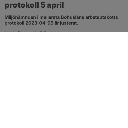
protokoll 5 april
Miljönämnden i mellersta Bohusläns arbetsutskotts 
protokoll 2023-04-05 är justerat.
pdf, 257.8 kB, öppnas i nytt fönster.
Länk till protokoll
SOTENÄS KOMMUN
Besöksadress
Parkgatan 46
456 80 Kungshamn
Hitta hit