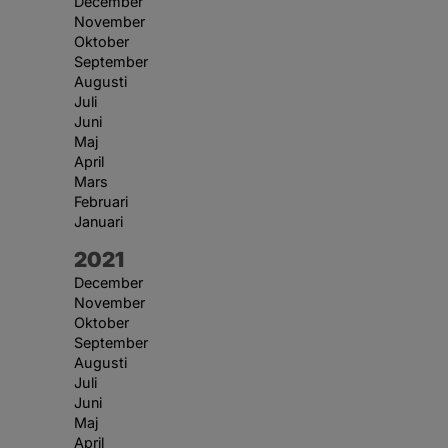
December
November
Oktober
September
Augusti
Juli
Juni
Maj
April
Mars
Februari
Januari
År:
2021
December
November
Oktober
September
Augusti
Juli
Juni
Maj
April