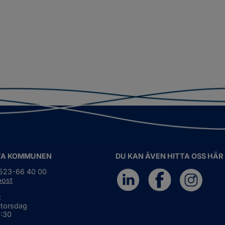
TA KOMMUNEN
DU KAN ÄVEN HITTA OSS HÄR
0523-66 40 00
post
:
 torsdag
6:30