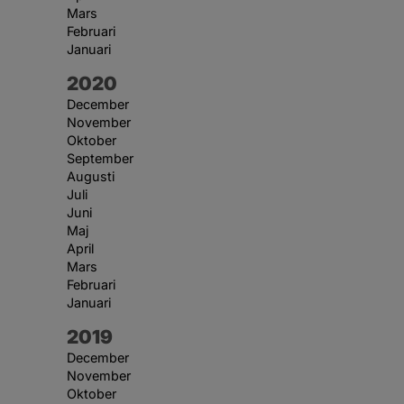
Mars
Februari
Januari
År:
2020
December
November
Oktober
September
Augusti
Juli
Juni
Maj
April
Mars
Februari
Januari
År:
2019
December
November
Oktober