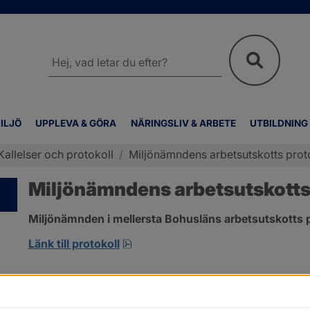
Sök
på
webbplatsen
ILJÖ
UPPLEVA & GÖRA
NÄRINGSLIV & ARBETE
UTBILDNING
Kallelser och protokoll
/
Miljönämndens arbetsutskotts proto
Miljönämndens arbetsutskotts p
Miljönämnden i mellersta Bohusläns arbetsutskotts p
pdf, 257.8 kB, öppnas i nytt fönst
Länk till protokoll