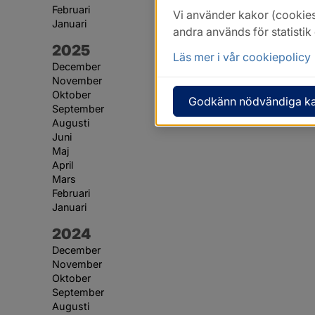
Februari
Vi använder kakor (cookies
Januari
andra används för statisti
År:
2025
Läs mer i vår cookiepolicy
December
November
Oktober
Godkänn nödvändiga k
September
Augusti
Juni
Maj
April
Mars
Februari
Januari
År:
2024
December
November
Oktober
September
Augusti