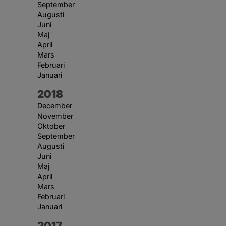
September
Augusti
Juni
Maj
April
Mars
Februari
Januari
År:
2018
December
November
Oktober
September
Augusti
Juni
Maj
April
Mars
Februari
Januari
År:
2017