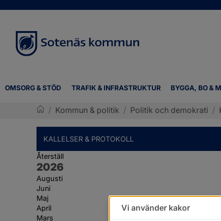
OMSORG & STÖD
TRAFIK & INFRASTRUKTUR
BYGGA, BO & M
/
Kommun & politik
/
Politik och demokrati
/
Sotenäs kommun
KALLELSER & PROTOKOLL
Återställ
År:
2026
Augusti
Juni
Maj
Vi använder kakor
April
Mars