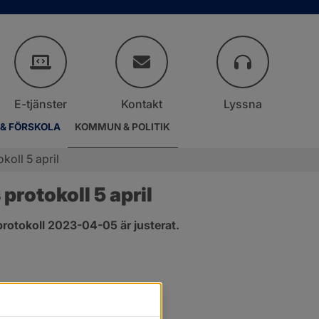
E-tjänster
Kontakt
Lyssna
 & FÖRSKOLA
KOMMUN & POLITIK
koll 5 april
rotokoll 5 april
rotokoll 2023-04-05 är justerat.
er.