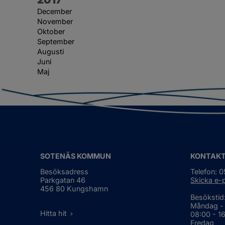
December
November
Oktober
September
Augusti
Juni
Maj
SOTENÄS KOMMUN
KONTAK
Besöksadress
Telefon: 
Parkgatan 46
Skicka e-
456 80 Kungshamn
Besökstid
Måndag -
Hitta hit
08:00 - 1
Fredag