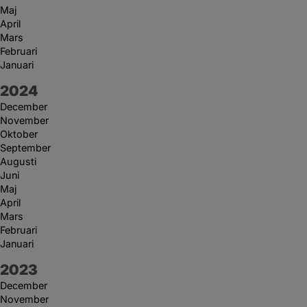
Maj
April
Mars
Februari
Januari
År:
2024
December
November
Oktober
September
Augusti
Juni
Maj
April
Mars
Februari
Januari
År:
2023
December
November