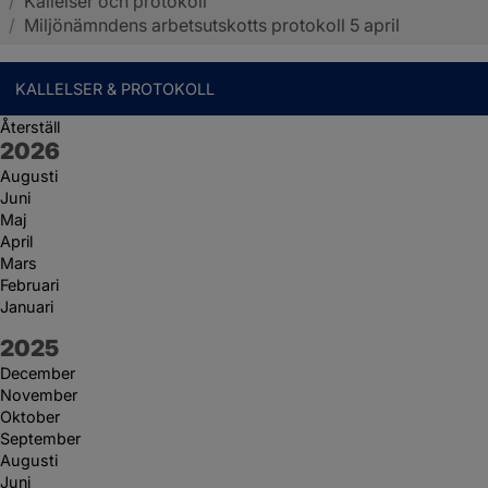
/
Kallelser och protokoll
Sotenäs kommun
/
Miljönämndens arbetsutskotts protokoll 5 april
KALLELSER & PROTOKOLL
Återställ
År:
2026
Augusti
Juni
Maj
April
Mars
Februari
Januari
År:
2025
December
November
Oktober
September
Augusti
Juni