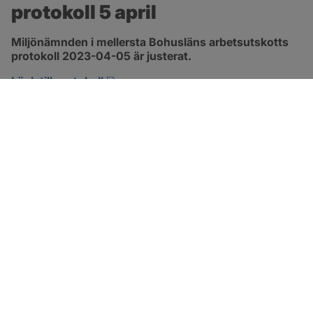
protokoll 5 april
Miljönämnden i mellersta Bohusläns arbetsutskotts 
protokoll 2023-04-05 är justerat.
pdf, 257.8 kB, öppnas i nytt fönster.
Länk till protokoll
SOTENÄS KOMMUN
Besöksadress
Parkgatan 46
456 80 Kungshamn
Hitta hit