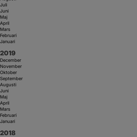
Juli
Juni
Maj
April
Mars
Februari
Januari
År:
2019
December
November
Oktober
September
Augusti
Juni
Maj
April
Mars
Februari
Januari
År:
2018