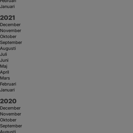
Februari
Januari
År:
2021
December
November
Oktober
September
Augusti
Juli
Juni
Maj
April
Mars
Februari
Januari
År:
2020
December
November
Oktober
September
Augusti