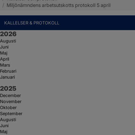
/
Miljönämndens arbetsutskotts protokoll 5 april
KALLELSER & PROTOKOLL
År:
2026
Augusti
Juni
Maj
April
Mars
Februari
Januari
År:
2025
December
November
Oktober
September
Augusti
Juni
Maj