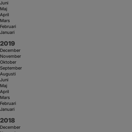
Juni
Maj
April
Mars
Februari
Januari
År:
2019
December
November
Oktober
September
Augusti
Juni
Maj
April
Mars
Februari
Januari
År:
2018
December