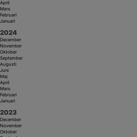
April
Mars
Februari
Januari
År:
2024
December
November
Oktober
September
Augusti
Juni
Maj
April
Mars
Februari
Januari
År:
2023
December
November
Oktober