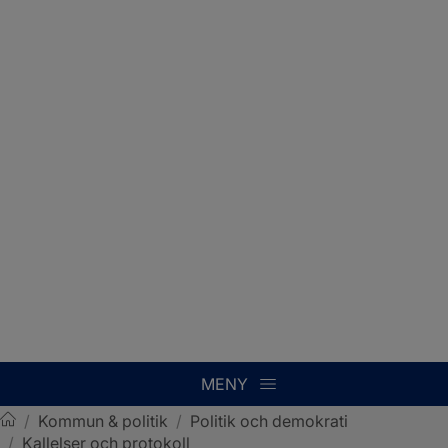
MENY
/
Kommun & politik
/
Politik och demokrati
/
Kallelser och protokoll
Sotenäs kommun