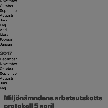
November
Oktober
September
Augusti
Juni
Maj
April
Mars
Februari
Januari
År:
2017
December
November
Oktober
September
Augusti
Juni
Maj
Miljönämndens arbetsutskotts 
protokoll 5 april