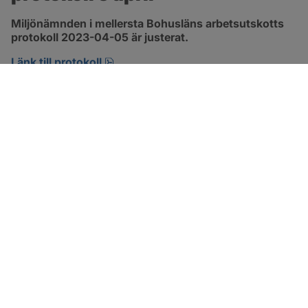
Miljönämnden i mellersta Bohusläns arbetsutskotts 
protokoll 2023-04-05 är justerat.
pdf, 257.8 kB, öppnas i nytt fönster.
Länk till protokoll
SOTENÄS KOMMUN
Besöksadress
Parkgatan 46
456 80 Kungshamn
Hitta hit