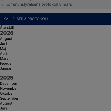
/
Kommunstyrelsens protokoll 8 mars
KALLELSER & PROTOKOLL
Återställ
År:
2026
Augusti
Juni
Maj
April
Mars
Februari
Januari
År:
2025
December
November
Oktober
September
Augusti
Juni