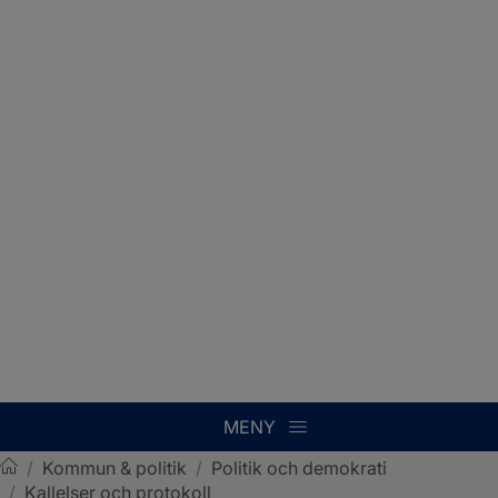
MENY
/
Kommun & politik
/
Politik och demokrati
/
Kallelser och protokoll
Sotenäs kommun