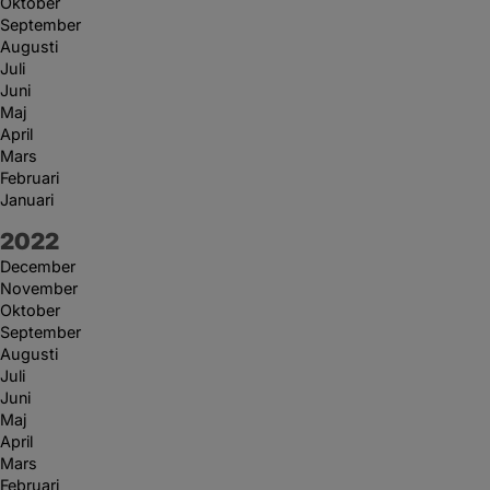
Oktober
September
Augusti
Juli
Juni
Maj
April
Mars
Februari
Januari
År:
2022
December
November
Oktober
September
Augusti
Juli
Juni
Maj
April
Mars
Februari