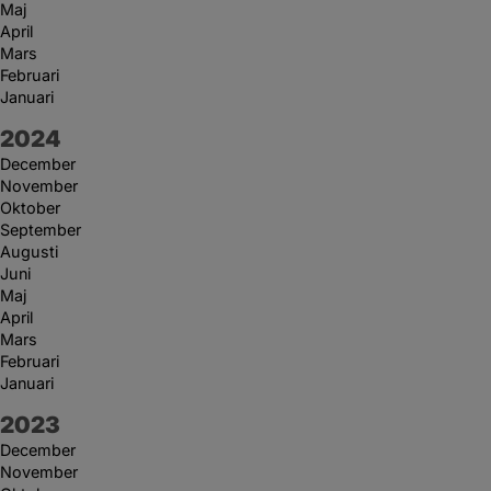
Maj
April
Mars
Februari
Januari
År:
2024
December
November
Oktober
September
Augusti
Juni
Maj
April
Mars
Februari
Januari
År:
2023
December
November