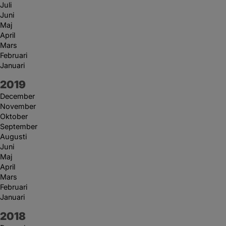
Juli
Juni
Maj
April
Mars
Februari
Januari
År:
2019
December
November
Oktober
September
Augusti
Juni
Maj
April
Mars
Februari
Januari
År:
2018