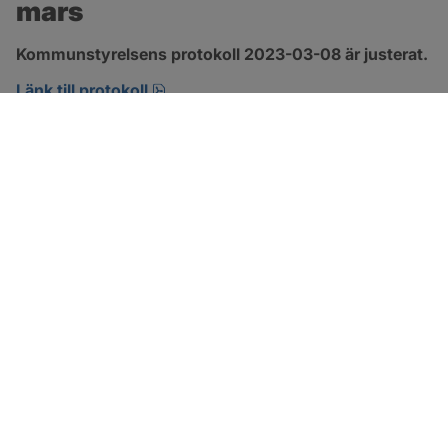
mars
Kommunstyrelsens protokoll 2023-03-08 är justerat.
pdf, 1.3 MB, öppnas i nytt fönster.
Länk till protokoll
SOTENÄS KOMMUN
Besöksadress
Parkgatan 46
456 80 Kungshamn
Hitta hit