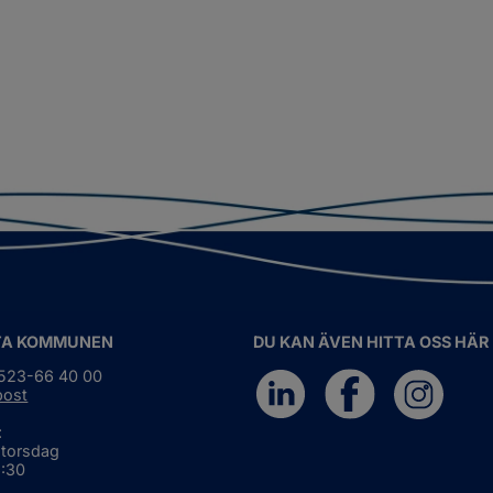
TA KOMMUNEN
DU KAN ÄVEN HITTA OSS HÄR
0523-66 40 00
post
:
 torsdag
6:30