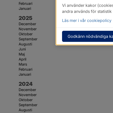
Februari
Vi använder kakor (cookies
Januari
andra används för statisti
År:
2025
Läs mer i vår cookiepolicy
December
November
Oktober
Godkänn nödvändiga k
September
Augusti
Juni
Maj
April
Mars
Februari
Januari
År:
2024
December
November
Oktober
September
Augusti