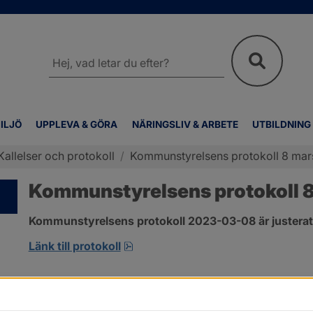
Sök
på
webbplatsen
ILJÖ
UPPLEVA & GÖRA
NÄRINGSLIV & ARBETE
UTBILDNING
Kallelser och protokoll
/
Kommunstyrelsens protokoll 8 mar
Kommunstyrelsens protokoll 
Kommunstyrelsens protokoll 2023-03-08 är justerat
pdf, 1.3 MB, öppnas i nytt fönster
Länk till protokoll