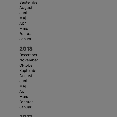
September
Augusti
Juni
Maj
April
Mars
Februari
Januari
År:
2018
December
November
Oktober
September
Augusti
Juni
Maj
April
Mars
Februari
Januari
År:
2017