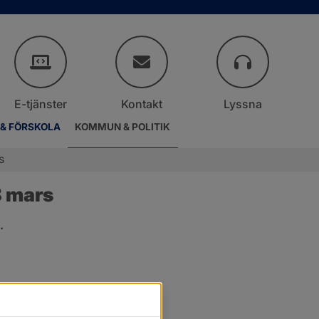
E-tjänster
Kontakt
Lyssna
 & FÖRSKOLA
KOMMUN & POLITIK
s
8 mars
.
.