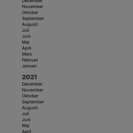
December
November
Oktober
September
Augusti
Juli
Juni
Maj
April
Mars
Februari
Januari
År:
2021
December
November
Oktober
September
Augusti
Juli
Juni
Maj
April