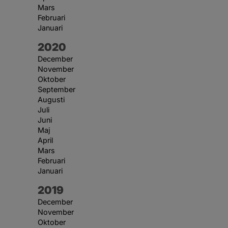
Mars
Februari
Januari
År:
2020
December
November
Oktober
September
Augusti
Juli
Juni
Maj
April
Mars
Februari
Januari
År:
2019
December
November
Oktober