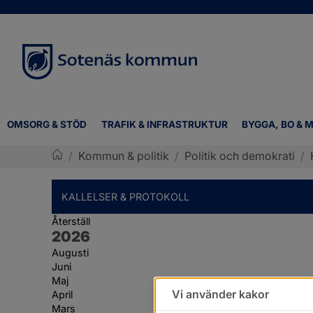
OMSORG & STÖD
TRAFIK & INFRASTRUKTUR
BYGGA, BO & M
/
Kommun & politik
/
Politik och demokrati
/
Sotenäs kommun
KALLELSER & PROTOKOLL
Återställ
År:
2026
Augusti
Juni
Maj
Vi använder kakor
April
Mars