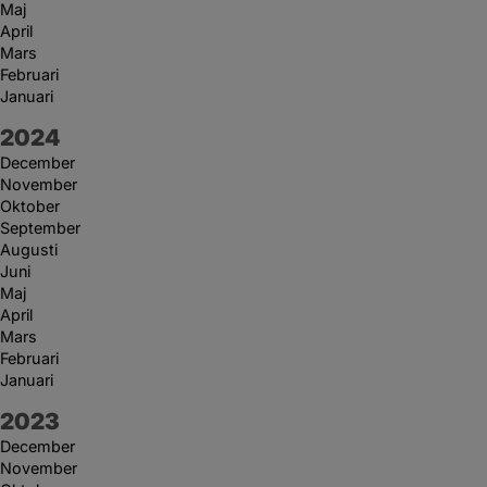
Maj
April
Mars
Februari
Januari
År:
2024
December
November
Oktober
September
Augusti
Juni
Maj
April
Mars
Februari
Januari
År:
2023
December
November