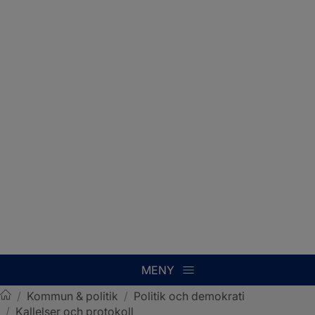
MENY
/
Kommun & politik
/
Politik och demokrati
/
Kallelser och protokoll
Sotenäs kommun