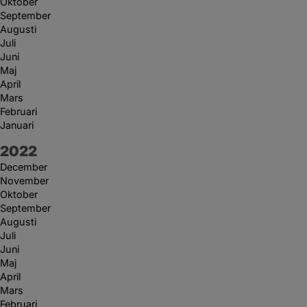
Oktober
September
Augusti
Juli
Juni
Maj
April
Mars
Februari
Januari
År:
2022
December
November
Oktober
September
Augusti
Juli
Juni
Maj
April
Mars
Februari