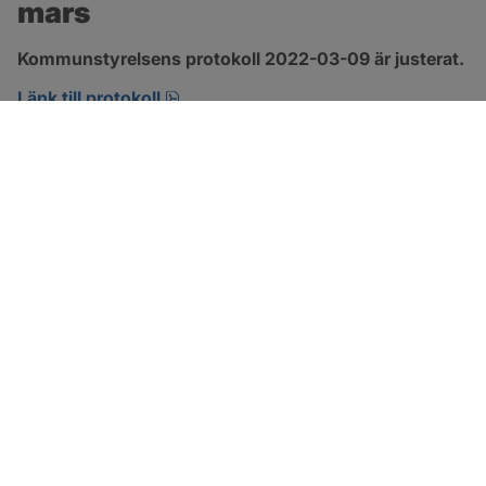
mars
Kommunstyrelsens protokoll 2022-03-09 är justerat.
pdf, 465.1 kB, öppnas i nytt fönster.
Länk till protokoll
SOTENÄS KOMMUN
Besöksadress
Parkgatan 46
456 80 Kungshamn
Hitta hit