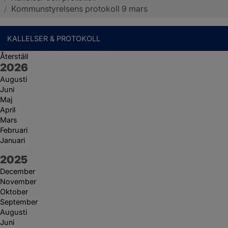
/
Kommunstyrelsens protokoll 9 mars
KALLELSER & PROTOKOLL
Återställ
År:
2026
Augusti
Juni
Maj
April
Mars
Februari
Januari
År:
2025
December
November
Oktober
September
Augusti
Juni