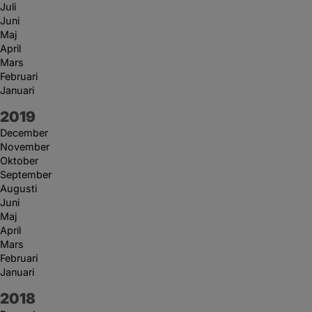
Juli
Juni
Maj
April
Mars
Februari
Januari
År:
2019
December
November
Oktober
September
Augusti
Juni
Maj
April
Mars
Februari
Januari
År:
2018