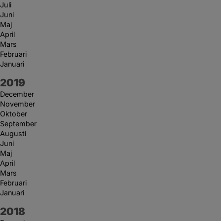
Juli
Juni
Maj
April
Mars
Februari
Januari
År:
2019
December
November
Oktober
September
Augusti
Juni
Maj
April
Mars
Februari
Januari
År:
2018