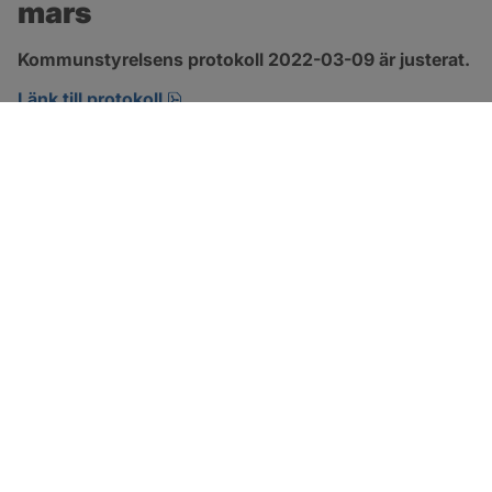
mars
Kommunstyrelsens protokoll 2022-03-09 är justerat.
pdf, 465.1 kB, öppnas i nytt fönster.
Länk till protokoll
SOTENÄS KOMMUN
Besöksadress
Parkgatan 46
456 80 Kungshamn
Hitta hit