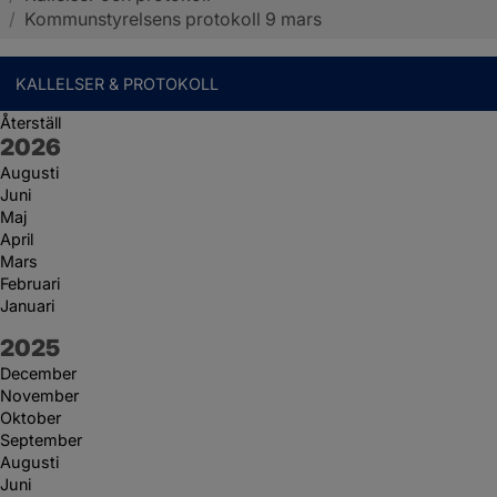
/
Kommunstyrelsens protokoll 9 mars
KALLELSER & PROTOKOLL
Återställ
År:
2026
Augusti
Juni
Maj
April
Mars
Februari
Januari
År:
2025
December
November
Oktober
September
Augusti
Juni