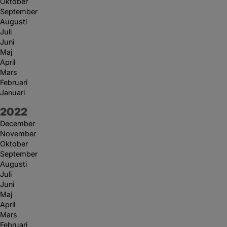
Oktober
September
Augusti
Juli
Juni
Maj
April
Mars
Februari
Januari
År:
2022
December
November
Oktober
September
Augusti
Juli
Juni
Maj
April
Mars
Februari