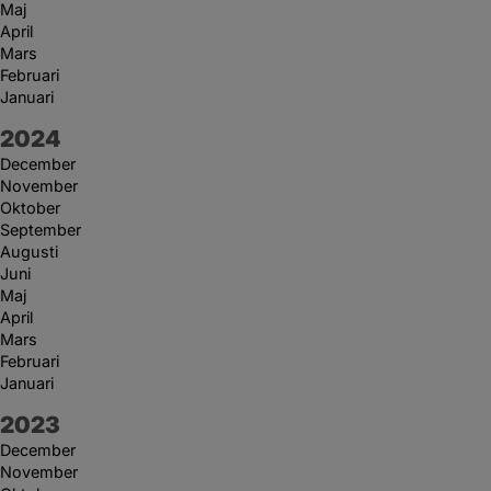
Maj
April
Mars
Februari
Januari
År:
2024
December
November
Oktober
September
Augusti
Juni
Maj
April
Mars
Februari
Januari
År:
2023
December
November