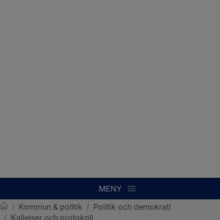
MENY
/
Kommun & politik
/
Politik och demokrati
/
Kallelser och protokoll
Sotenäs kommun