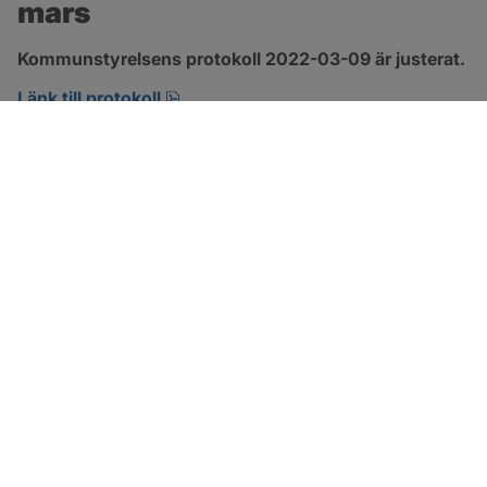
mars
Kommunstyrelsens protokoll 2022-03-09 är justerat.
pdf, 465.1 kB, öppnas i nytt fönster.
Länk till protokoll
SOTENÄS KOMMUN
Besöksadress
Parkgatan 46
456 80 Kungshamn
Hitta hit