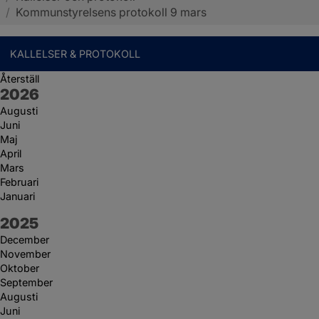
/
Kommunstyrelsens protokoll 9 mars
KALLELSER & PROTOKOLL
Återställ
År:
2026
Augusti
Juni
Maj
April
Mars
Februari
Januari
År:
2025
December
November
Oktober
September
Augusti
Juni