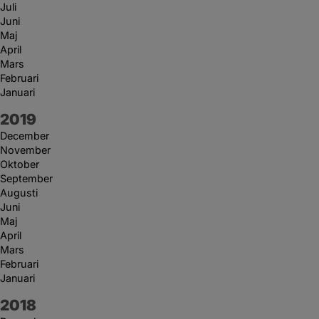
Juli
Juni
Maj
April
Mars
Februari
Januari
År:
2019
December
November
Oktober
September
Augusti
Juni
Maj
April
Mars
Februari
Januari
År:
2018