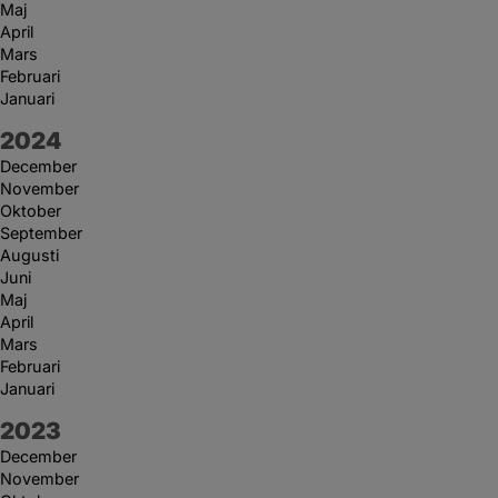
Maj
April
Mars
Februari
Januari
År:
2024
December
November
Oktober
September
Augusti
Juni
Maj
April
Mars
Februari
Januari
År:
2023
December
November