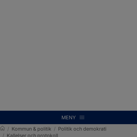
MENY
/
Kommun & politik
/
Politik och demokrati
/
Kallelser och protokoll
Sotenäs kommun