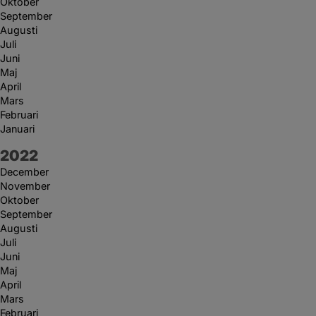
Oktober
September
Augusti
Juli
Juni
Maj
April
Mars
Februari
Januari
År:
2022
December
November
Oktober
September
Augusti
Juli
Juni
Maj
April
Mars
Februari