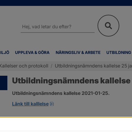
Sök
på
webbplatsen
ILJÖ
UPPLEVA & GÖRA
NÄRINGSLIV & ARBETE
UTBILDNING
Kallelser och protokoll
/
Utbildningsnämndens kallelse 25 ja
Utbildningsnämndens kallelse 
Utbildningsnämndens kallelse 2021-01-25.
pdf, 749.7 kB, öppnas i nytt fönste
Länk till kalllelse