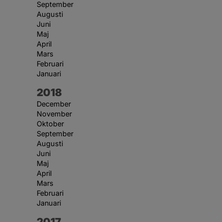
September
Augusti
Juni
Maj
April
Mars
Februari
Januari
År:
2018
December
November
Oktober
September
Augusti
Juni
Maj
April
Mars
Februari
Januari
År:
2017