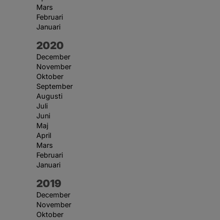
Mars
Februari
Januari
År:
2020
December
November
Oktober
September
Augusti
Juli
Juni
Maj
April
Mars
Februari
Januari
År:
2019
December
November
Oktober