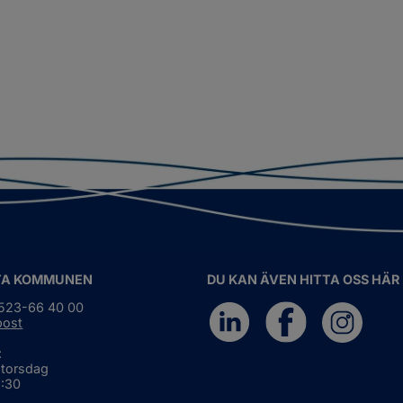
TA KOMMUNEN
DU KAN ÄVEN HITTA OSS HÄR
0523-66 40 00
post
:
 torsdag
6:30