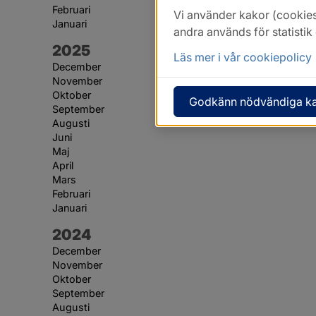
Februari
Vi använder kakor (cookies
Januari
andra används för statisti
År:
2025
Läs mer i vår cookiepolicy
December
November
Oktober
Godkänn nödvändiga k
September
Augusti
Juni
Maj
April
Mars
Februari
Januari
År:
2024
December
November
Oktober
September
Augusti