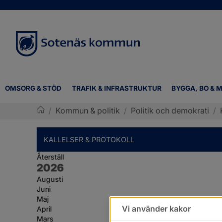
OMSORG & STÖD
TRAFIK & INFRASTRUKTUR
BYGGA, BO & M
/
Kommun & politik
/
Politik och demokrati
/
Sotenäs kommun
KALLELSER & PROTOKOLL
Återställ
År:
2026
Augusti
Juni
Maj
Vi använder kakor
April
Mars