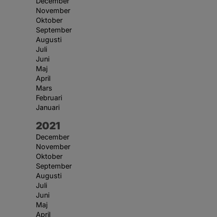
December
November
Oktober
September
Augusti
Juli
Juni
Maj
April
Mars
Februari
Januari
År:
2021
December
November
Oktober
September
Augusti
Juli
Juni
Maj
April