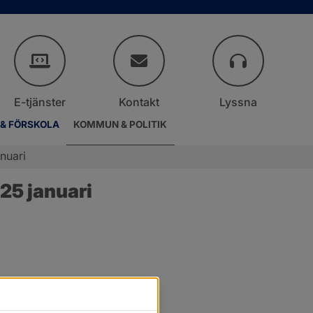
E-tjänster
Kontakt
Lyssna
 & FÖRSKOLA
KOMMUN & POLITIK
nuari
25 januari
r.