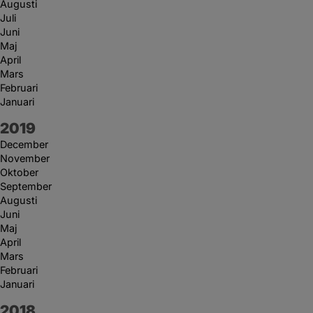
Augusti
Juli
Juni
Maj
April
Mars
Februari
Januari
År:
2019
December
November
Oktober
September
Augusti
Juni
Maj
April
Mars
Februari
Januari
År:
2018