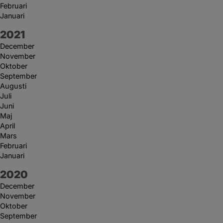
Februari
Januari
År:
2021
December
November
Oktober
September
Augusti
Juli
Juni
Maj
April
Mars
Februari
Januari
År:
2020
December
November
Oktober
September