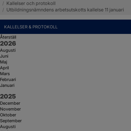
/
Kallelser och protokoll
Sotenäs kommun
/
Utbildningsnämndens arbetsutskotts kallelse 11 januari
KALLELSER & PROTOKOLL
Återställ
År:
2026
Augusti
Juni
Maj
April
Mars
Februari
Januari
År:
2025
December
November
Oktober
September
Augusti