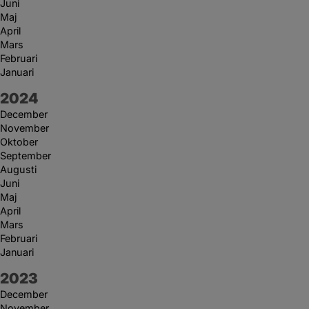
Juni
Maj
April
Mars
Februari
Januari
År:
2024
December
November
Oktober
September
Augusti
Juni
Maj
April
Mars
Februari
Januari
År:
2023
December
November