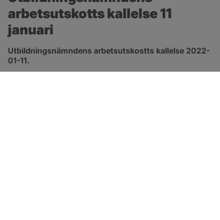
arbetsutskotts kallelse 11 
januari
Utbildningsnämndens arbetsutskostts kallelse 2022-
01-11.
pdf, 945.6 kB, öppnas i nytt fönster.
Länk till kallelse
SOTENÄS KOMMUN
Besöksadress
Parkgatan 46
456 80 Kungshamn