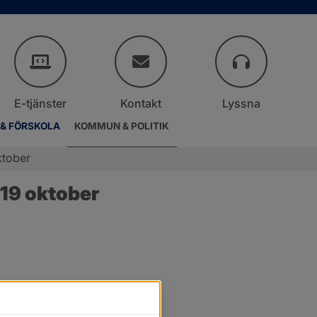
E-tjänster
Kontakt
Lyssna
 & FÖRSKOLA
KOMMUN & POLITIK
ktober
19 oktober
.