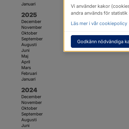
Januari
Vi använder kakor (cookies
andra används för statisti
År:
2025
December
Läs mer i vår cookiepolicy
November
Oktober
September
Godkänn nödvändiga k
Augusti
Juni
Maj
April
Mars
Februari
Januari
År:
2024
December
November
Oktober
September
Augusti
Juni