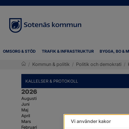
OMSORG & STÖD
TRAFIK & INFRASTRUKTUR
BYGGA, BO & M
/
Kommun & politik
/
Politik och demokrati
/
Sotenäs kommun
KALLELSER & PROTOKOLL
År:
2026
Augusti
Juni
Maj
April
Vi använder kakor
Mars
Februari