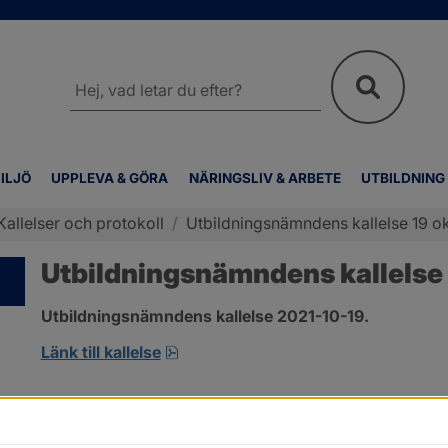
Sök
på
webbplatsen
ILJÖ
UPPLEVA & GÖRA
NÄRINGSLIV & ARBETE
UTBILDNING
Kallelser och protokoll
/
Utbildningsnämndens kallelse 19 o
Utbildningsnämndens kallelse 
Utbildningsnämndens kallelse 2021-10-19.
pdf, 221.7 kB, öppnas i nytt fönster
Länk till kallelse