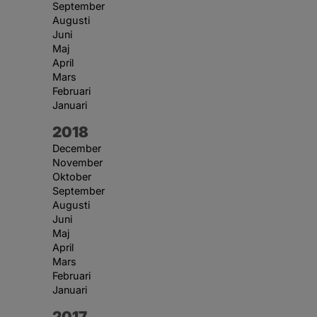
September
Augusti
Juni
Maj
April
Mars
Februari
Januari
År:
2018
December
November
Oktober
September
Augusti
Juni
Maj
April
Mars
Februari
Januari
År:
2017