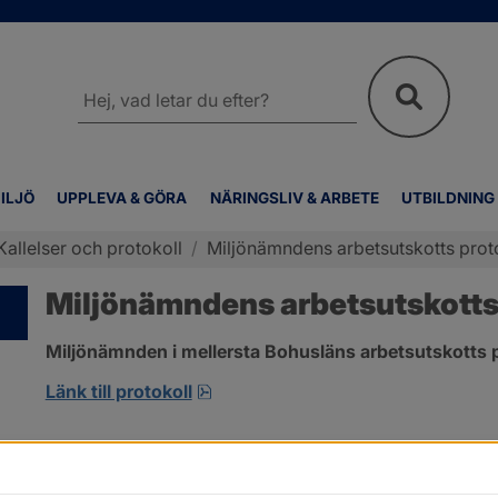
Sök
på
webbplatsen
ILJÖ
UPPLEVA & GÖRA
NÄRINGSLIV & ARBETE
UTBILDNING
Kallelser och protokoll
/
Miljönämndens arbetsutskotts prot
Miljönämndens arbetsutskotts 
Miljönämnden i mellersta Bohusläns arbetsutskotts p
pdf, 1.3 MB, öppnas i nytt fönster
Länk till protokoll