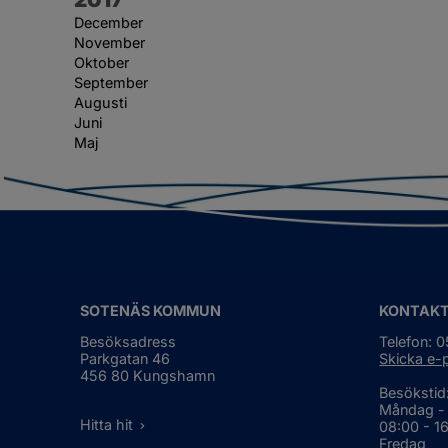
December
November
Oktober
September
Augusti
Juni
Maj
SOTENÄS KOMMUN
KONTAK
Besöksadress
Telefon: 
Parkgatan 46
Skicka e-
456 80 Kungshamn
Besökstid
Måndag -
Hitta hit
08:00 - 1
Fredag