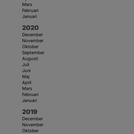
Mars
Februari
Januari
År:
2020
December
November
Oktober
September
Augusti
Juli
Juni
Maj
April
Mars
Februari
Januari
År:
2019
December
November
Oktober