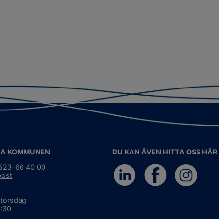
TA KOMMUNEN
DU KAN ÄVEN HITTA OSS HÄR
0523-66 40 00
post
:
 torsdag
6:30