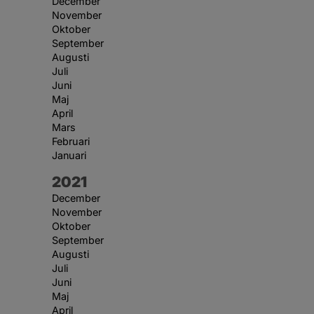
December
November
Oktober
September
Augusti
Juli
Juni
Maj
April
Mars
Februari
Januari
År:
2021
December
November
Oktober
September
Augusti
Juli
Juni
Maj
April