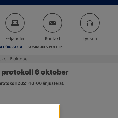
E-tjänster
Kontakt
Lyssna
 & FÖRSKOLA
KOMMUN & POLITIK
okoll 6 oktober
protokoll 6 oktober
rotokoll 2021-10-06 är justerat.
.