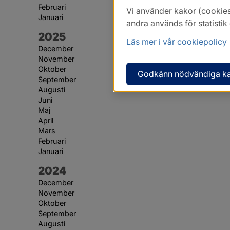
Februari
Vi använder kakor (cookies
Januari
andra används för statisti
År:
2025
Läs mer i vår cookiepolicy
December
November
Oktober
Godkänn nödvändiga k
September
Augusti
Juni
Maj
April
Mars
Februari
Januari
År:
2024
December
November
Oktober
September
Augusti