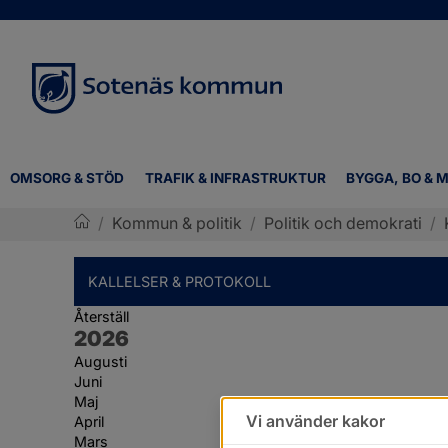
OMSORG & STÖD
TRAFIK & INFRASTRUKTUR
BYGGA, BO & M
/
Kommun & politik
/
Politik och demokrati
/
Sotenäs kommun
KALLELSER & PROTOKOLL
Återställ
År:
2026
Augusti
Juni
Maj
Vi använder kakor
April
Mars