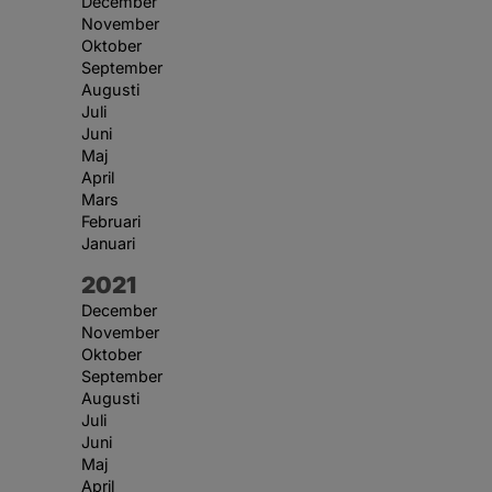
December
November
Oktober
September
Augusti
Juli
Juni
Maj
April
Mars
Februari
Januari
År:
2021
December
November
Oktober
September
Augusti
Juli
Juni
Maj
April