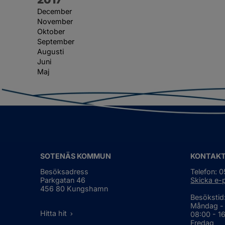
December
November
Oktober
September
Augusti
Juni
Maj
SOTENÄS KOMMUN
KONTAK
Besöksadress
Telefon: 
Parkgatan 46
Skicka e-
456 80 Kungshamn
Besökstid
Måndag -
Hitta hit
08:00 - 1
Fredag