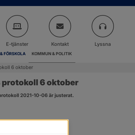
E-tjänster
Kontakt
Lyssna
 & FÖRSKOLA
KOMMUN & POLITIK
okoll 6 oktober
protokoll 6 oktober
rotokoll 2021-10-06 är justerat.
.