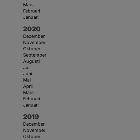
Mars
Februari
Januari
År:
2020
December
November
Oktober
September
Augusti
Juli
Juni
Maj
April
Mars
Februari
Januari
År:
2019
December
November
Oktober