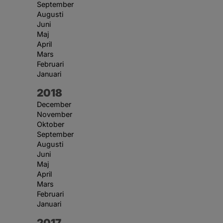
September
Augusti
Juni
Maj
April
Mars
Februari
Januari
År:
2018
December
November
Oktober
September
Augusti
Juni
Maj
April
Mars
Februari
Januari
År:
2017