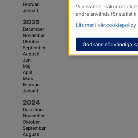
Februari
Vi använder kakor (cookies
Januari
andra används för statisti
År:
2025
Läs mer i vår cookiepolicy
December
November
Oktober
Godkänn nödvändiga k
September
Augusti
Juni
Maj
April
Mars
Februari
Januari
År:
2024
December
November
Oktober
September
Augusti