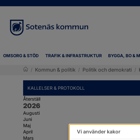
OMSORG & STÖD
TRAFIK & INFRASTRUKTUR
BYGGA, BO & M
/
Kommun & politik
/
Politik och demokrati
/
Sotenäs kommun
KALLELSER & PROTOKOLL
Återställ
År:
2026
Augusti
Juni
Maj
Vi använder kakor
April
Mars