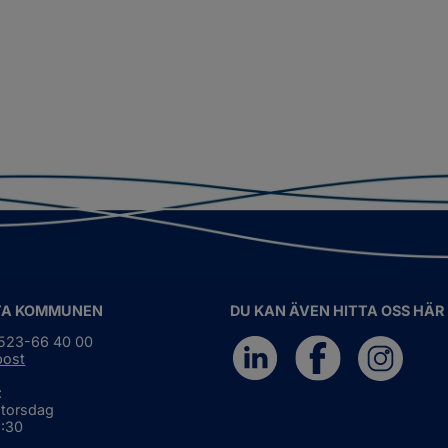
TA KOMMUNEN
DU KAN ÄVEN HITTA OSS HÄR
0523-66 40 00
post
:
 torsdag
6:30