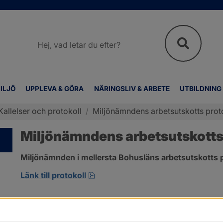
Sök
på
webbplatsen
ILJÖ
UPPLEVA & GÖRA
NÄRINGSLIV & ARBETE
UTBILDNING
Kallelser och protokoll
/
Miljönämndens arbetsutskotts prot
Miljönämndens arbetsutskotts 
Miljönämnden i mellersta Bohusläns arbetsutskotts p
pdf, 1.3 MB, öppnas i nytt fönster
Länk till protokoll