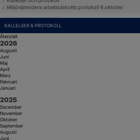
/
Kallelser och protokoll
Sotenäs kommun
/
Miljönämndens arbetsutskotts protokoll 6 oktober
KALLELSER & PROTOKOLL
Återställ
År:
2026
Augusti
Juni
Maj
April
Mars
Februari
Januari
År:
2025
December
November
Oktober
September
Augusti
Juni