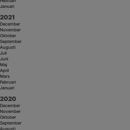
Februari
Januari
År:
2021
December
November
Oktober
September
Augusti
Juli
Juni
Maj
April
Mars
Februari
Januari
År:
2020
December
November
Oktober
September
Augusti