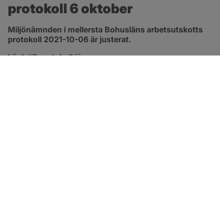
protokoll 6 oktober
Miljönämnden i mellersta Bohusläns arbetsutskotts 
protokoll 2021-10-06 är justerat.
pdf, 1.3 MB, öppnas i nytt fönster.
Länk till protokoll
SOTENÄS KOMMUN
Besöksadress
Parkgatan 46
456 80 Kungshamn
Hitta hit