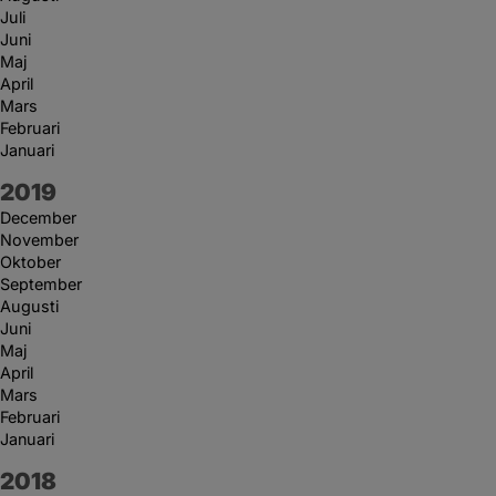
Juli
Juni
Maj
April
Mars
Februari
Januari
År:
2019
December
November
Oktober
September
Augusti
Juni
Maj
April
Mars
Februari
Januari
År:
2018