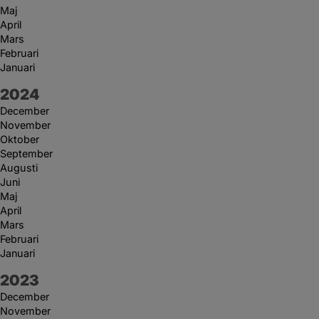
Maj
April
Mars
Februari
Januari
År:
2024
December
November
Oktober
September
Augusti
Juni
Maj
April
Mars
Februari
Januari
År:
2023
December
November