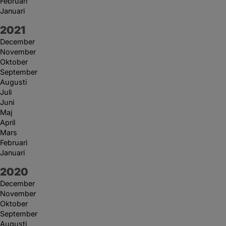
Februari
Januari
År:
2021
December
November
Oktober
September
Augusti
Juli
Juni
Maj
April
Mars
Februari
Januari
År:
2020
December
November
Oktober
September
Augusti