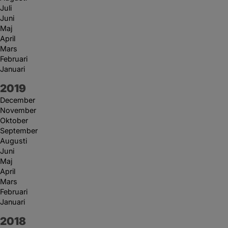
Juli
Juni
Maj
April
Mars
Februari
Januari
År:
2019
December
November
Oktober
September
Augusti
Juni
Maj
April
Mars
Februari
Januari
År:
2018