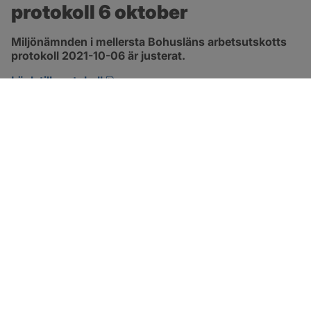
protokoll 6 oktober
Miljönämnden i mellersta Bohusläns arbetsutskotts 
protokoll 2021-10-06 är justerat.
pdf, 1.3 MB, öppnas i nytt fönster.
Länk till protokoll
SOTENÄS KOMMUN
Besöksadress
Parkgatan 46
456 80 Kungshamn
Hitta hit