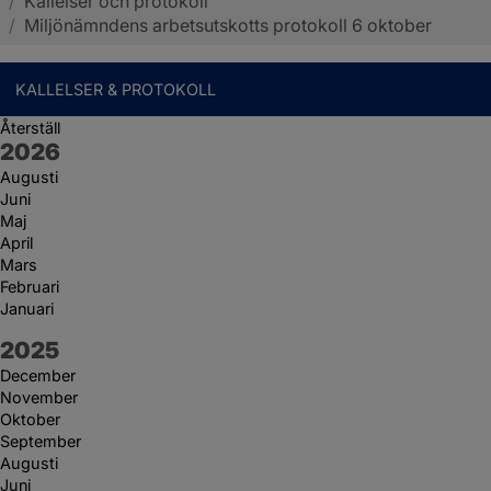
/
Kallelser och protokoll
Sotenäs kommun
/
Miljönämndens arbetsutskotts protokoll 6 oktober
KALLELSER & PROTOKOLL
Återställ
År:
2026
Augusti
Juni
Maj
April
Mars
Februari
Januari
År:
2025
December
November
Oktober
September
Augusti
Juni