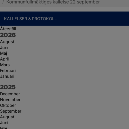
/
Kommunfullmäktiges kallelse 22 september
KALLELSER & PROTOKOLL
Återställ
År:
2026
Augusti
Juni
Maj
April
Mars
Februari
Januari
År:
2025
December
November
Oktober
September
Augusti
Juni
Maj