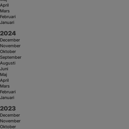
April
Mars
Februari
Januari
År:
2024
December
November
Oktober
September
Augusti
Juni
Maj
April
Mars
Februari
Januari
År:
2023
December
November
Oktober