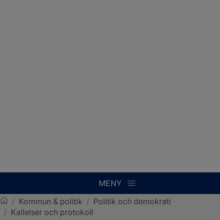
MENY
/
Kommun & politik
/
Politik och demokrati
/
Kallelser och protokoll
Sotenäs kommun