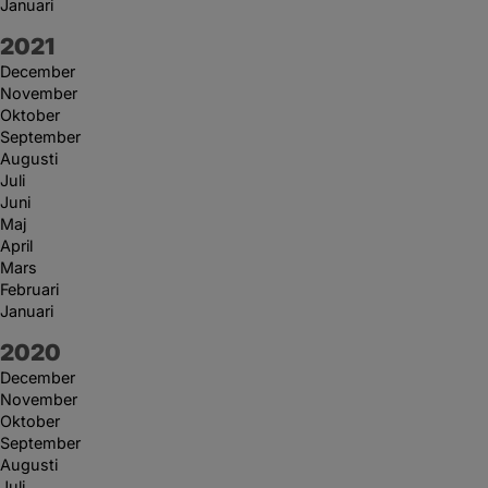
Januari
År:
2021
December
November
Oktober
September
Augusti
Juli
Juni
Maj
April
Mars
Februari
Januari
År:
2020
December
November
Oktober
September
Augusti
Juli