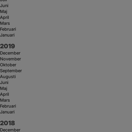
Juni
Maj
April
Mars
Februari
Januari
År:
2019
December
November
Oktober
September
Augusti
Juni
Maj
April
Mars
Februari
Januari
År:
2018
December