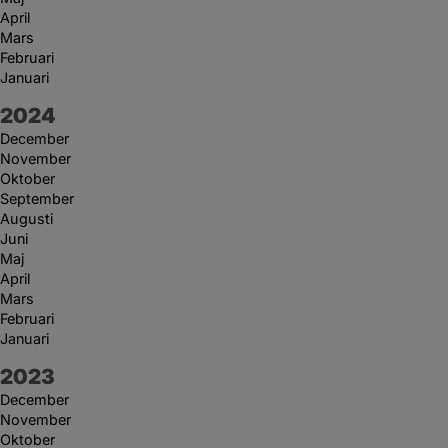
April
Mars
Februari
Januari
År:
2024
December
November
Oktober
September
Augusti
Juni
Maj
April
Mars
Februari
Januari
År:
2023
December
November
Oktober