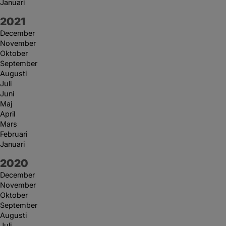
Januari
År:
2021
December
November
Oktober
September
Augusti
Juli
Juni
Maj
April
Mars
Februari
Januari
År:
2020
December
November
Oktober
September
Augusti
Juli