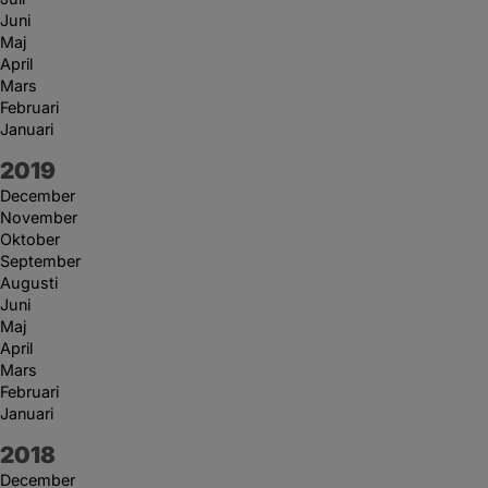
Juni
Maj
April
Mars
Februari
Januari
År:
2019
December
November
Oktober
September
Augusti
Juni
Maj
April
Mars
Februari
Januari
År:
2018
December