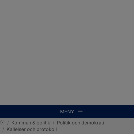
MENY
/
Kommun & politik
/
Politik och demokrati
/
Kallelser och protokoll
Sotenäs kommun