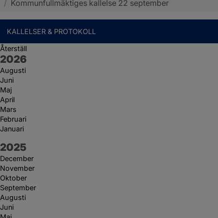
/
Kommunfullmäktiges kallelse 22 september
KALLELSER & PROTOKOLL
Återställ
År:
2026
Augusti
Juni
Maj
April
Mars
Februari
Januari
År:
2025
December
November
Oktober
September
Augusti
Juni
Maj