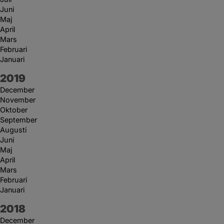
Juni
Maj
April
Mars
Februari
Januari
År:
2019
December
November
Oktober
September
Augusti
Juni
Maj
April
Mars
Februari
Januari
År:
2018
December