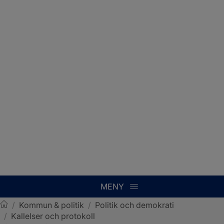
MENY
/
Kommun & politik
/
Politik och demokrati
/
Kallelser och protokoll
Sotenäs kommun