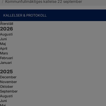
/
Kommunfullmäktiges kallelse 22 september
KALLELSER & PROTOKOLL
Återställ
År:
2026
Augusti
Juni
Maj
April
Mars
Februari
Januari
År:
2025
December
November
Oktober
September
Augusti
Juni
Maj