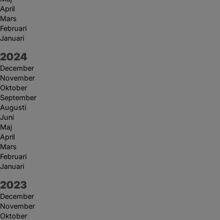
April
Mars
Februari
Januari
År:
2024
December
November
Oktober
September
Augusti
Juni
Maj
April
Mars
Februari
Januari
År:
2023
December
November
Oktober