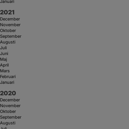
Januari
År:
2021
December
November
Oktober
September
Augusti
Juli
Juni
Maj
April
Mars
Februari
Januari
År:
2020
December
November
Oktober
September
Augusti
Juli