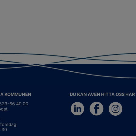
TA KOMMUNEN
DU KAN ÄVEN HITTA OSS HÄR
0523-66 40 00
post
:
 torsdag
6:30