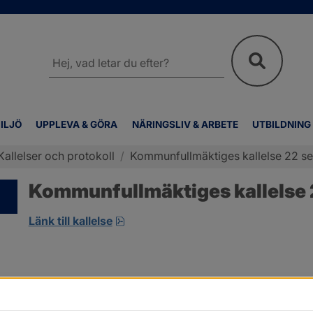
Sök
på
webbplatsen
ILJÖ
UPPLEVA & GÖRA
NÄRINGSLIV & ARBETE
UTBILDNING
Kallelser och protokoll
/
Kommunfullmäktiges kallelse 22 s
Kommunfullmäktiges kallelse
pdf, 5.3 MB, öppnas i nytt fönster.
Länk till kallelse