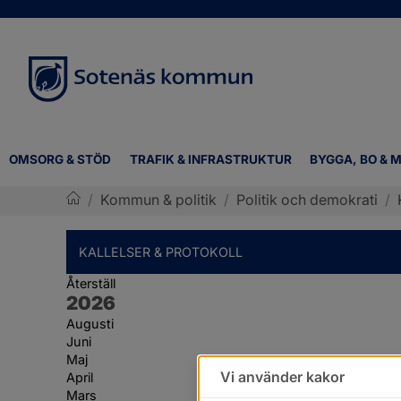
OMSORG & STÖD
TRAFIK & INFRASTRUKTUR
BYGGA, BO & M
/
Kommun & politik
/
Politik och demokrati
/
Sotenäs kommun
KALLELSER & PROTOKOLL
Återställ
År:
2026
Augusti
Juni
Maj
Vi använder kakor
April
Mars