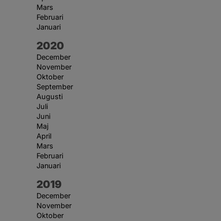
Mars
Februari
Januari
År:
2020
December
November
Oktober
September
Augusti
Juli
Juni
Maj
April
Mars
Februari
Januari
År:
2019
December
November
Oktober