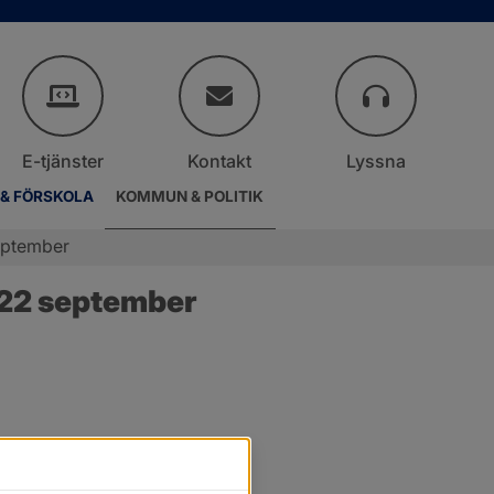
E-tjänster
Kontakt
Lyssna
 & FÖRSKOLA
KOMMUN & POLITIK
eptember
 22 september