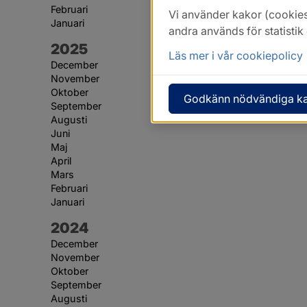
Februari
Vi använder kakor (cookies
Januari
andra används för statisti
År:
2025
Läs mer i vår cookiepolicy
December
November
Oktober
Godkänn nödvändiga k
September
Augusti
Juni
Maj
April
Mars
Februari
Januari
År:
2024
December
November
Oktober
September
Augusti