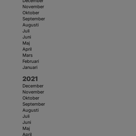
December
November
Oktober
September
Augusti
Juli
Juni
Maj
April
Mars
Februari
Januari
År:
2021
December
November
Oktober
September
Augusti
Juli
Juni
Maj
April