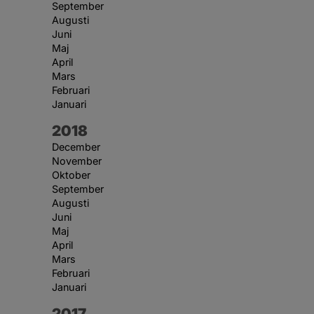
September
Augusti
Juni
Maj
April
Mars
Februari
Januari
År:
2018
December
November
Oktober
September
Augusti
Juni
Maj
April
Mars
Februari
Januari
År:
2017