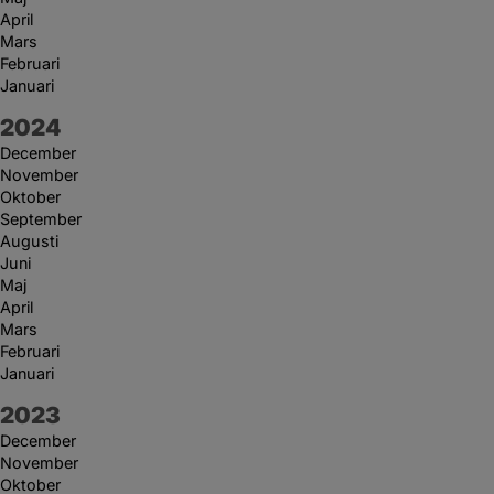
April
Mars
Februari
Januari
År:
2024
December
November
Oktober
September
Augusti
Juni
Maj
April
Mars
Februari
Januari
År:
2023
December
November
Oktober