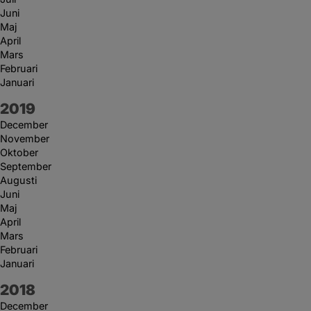
Juni
Maj
April
Mars
Februari
Januari
År:
2019
December
November
Oktober
September
Augusti
Juni
Maj
April
Mars
Februari
Januari
År:
2018
December