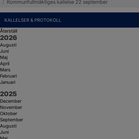
/
Kommunfullmäktiges kallelse 22 september
KALLELSER & PROTOKOLL
Återställ
År:
2026
Augusti
Juni
Maj
April
Mars
Februari
Januari
År:
2025
December
November
Oktober
September
Augusti
Juni
Maj