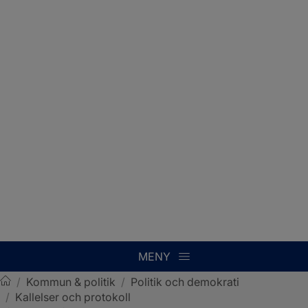
MENY
/
Kommun & politik
/
Politik och demokrati
/
Kallelser och protokoll
Sotenäs kommun