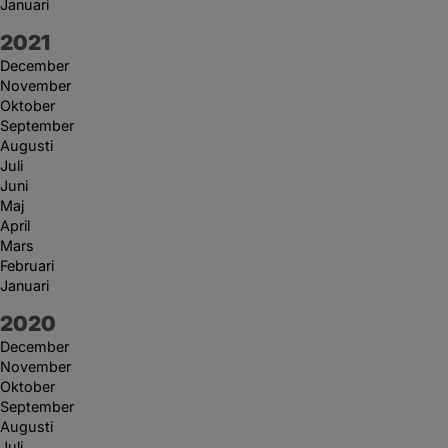
Januari
År:
2021
December
November
Oktober
September
Augusti
Juli
Juni
Maj
April
Mars
Februari
Januari
År:
2020
December
November
Oktober
September
Augusti
Juli