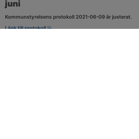
juni
Kommunstyrelsens protokoll 2021-06-09 är justerat.
pdf, 294.5 kB, öppnas i nytt fönster.
Länk till protokoll
SOTENÄS KOMMUN
Besöksadress
Parkgatan 46
456 80 Kungshamn
Hitta hit