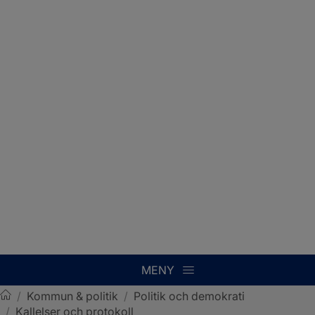
MENY
/
Kommun & politik
/
Politik och demokrati
/
Kallelser och protokoll
Sotenäs kommun