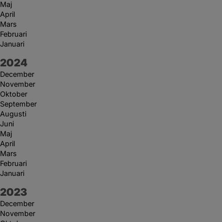
Maj
April
Mars
Februari
Januari
År:
2024
December
November
Oktober
September
Augusti
Juni
Maj
April
Mars
Februari
Januari
År:
2023
December
November