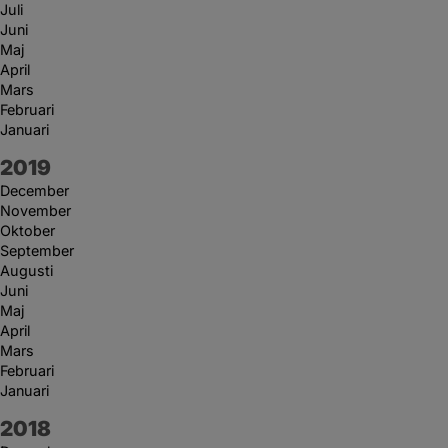
Juli
Juni
Maj
April
Mars
Februari
Januari
År:
2019
December
November
Oktober
September
Augusti
Juni
Maj
April
Mars
Februari
Januari
År:
2018