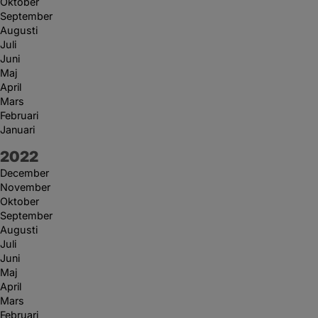
Oktober
September
Augusti
Juli
Juni
Maj
April
Mars
Februari
Januari
År:
2022
December
November
Oktober
September
Augusti
Juli
Juni
Maj
April
Mars
Februari