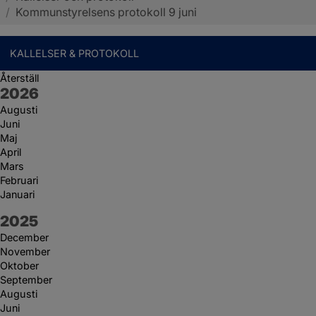
/
Kommunstyrelsens protokoll 9 juni
KALLELSER & PROTOKOLL
Återställ
År:
2026
Augusti
Juni
Maj
April
Mars
Februari
Januari
År:
2025
December
November
Oktober
September
Augusti
Juni