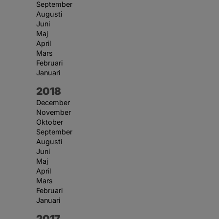
September
Augusti
Juni
Maj
April
Mars
Februari
Januari
År:
2018
December
November
Oktober
September
Augusti
Juni
Maj
April
Mars
Februari
Januari
År:
2017