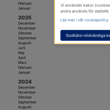
Februari
Vi använder kakor (cookies
Januari
andra används för statisti
År:
2025
Läs mer i vår cookiepolicy
December
November
Oktober
Godkänn nödvändiga k
September
Augusti
Juni
Maj
April
Mars
Februari
Januari
År:
2024
December
November
Oktober
September
Augusti