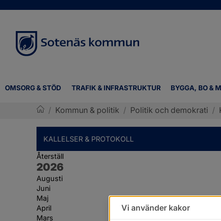
OMSORG & STÖD
TRAFIK & INFRASTRUKTUR
BYGGA, BO & M
/
Kommun & politik
/
Politik och demokrati
/
Sotenäs kommun
KALLELSER & PROTOKOLL
Återställ
År:
2026
Augusti
Juni
Maj
Vi använder kakor
April
Mars