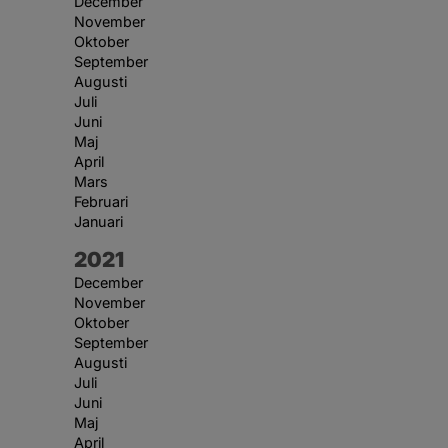
December
November
Oktober
September
Augusti
Juli
Juni
Maj
April
Mars
Februari
Januari
År:
2021
December
November
Oktober
September
Augusti
Juli
Juni
Maj
April