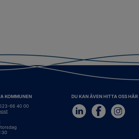
TA KOMMUNEN
DU KAN ÄVEN HITTA OSS HÄR
0523-66 40 00
post
:
 torsdag
6:30