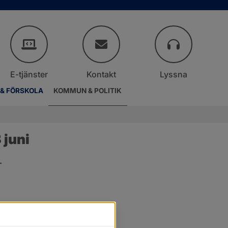
E-tjänster
Kontakt
Lyssna
 & FÖRSKOLA
KOMMUN & POLITIK
juni
.
er.