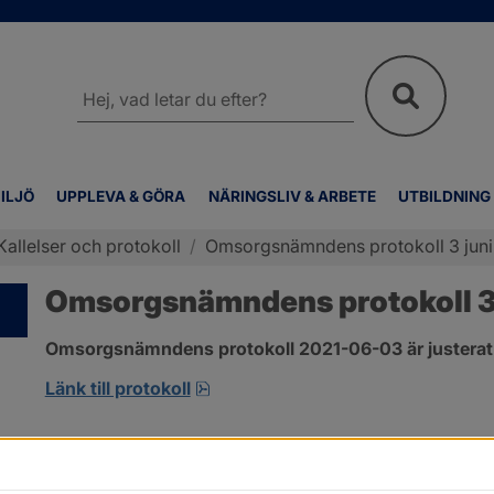
Sök
på
webbplatsen
ILJÖ
UPPLEVA & GÖRA
NÄRINGSLIV & ARBETE
UTBILDNING
Kallelser och protokoll
/
Omsorgsnämndens protokoll 3 juni
Omsorgsnämndens protokoll 3 
Omsorgsnämndens protokoll 2021-06-03 är justerat
pdf, 303.4 kB, öppnas i nytt fönst
Länk till protokoll