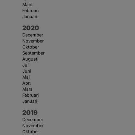
Mars
Februari
Januari
År:
2020
December
November
Oktober
September
Augusti
Juli
Juni
Maj
April
Mars
Februari
Januari
År:
2019
December
November
Oktober