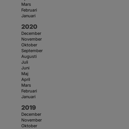
Mars
Februari
Januari
År:
2020
December
November
Oktober
September
Augusti
Juli
Juni
Maj
April
Mars
Februari
Januari
År:
2019
December
November
Oktober