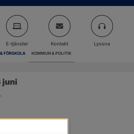
E-tjänster
Kontakt
Lyssna
 & FÖRSKOLA
KOMMUN & POLITIK
juni
.
er.