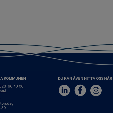
TA KOMMUNEN
DU KAN ÄVEN HITTA OSS HÄR
0523-66 40 00
post
:
 torsdag
6:30