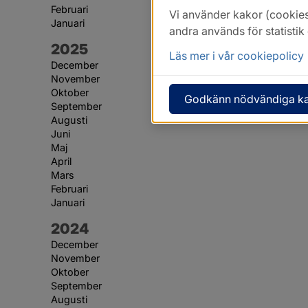
Februari
Vi använder kakor (cookies
Januari
andra används för statisti
År:
2025
Läs mer i vår cookiepolicy
December
November
Oktober
Godkänn nödvändiga k
September
Augusti
Juni
Maj
April
Mars
Februari
Januari
År:
2024
December
November
Oktober
September
Augusti