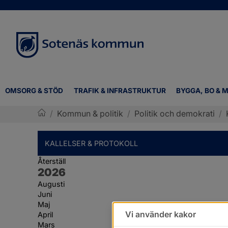
OMSORG & STÖD
TRAFIK & INFRASTRUKTUR
BYGGA, BO & M
/
Kommun & politik
/
Politik och demokrati
/
Sotenäs kommun
KALLELSER & PROTOKOLL
Återställ
År:
2026
Augusti
Juni
Maj
Vi använder kakor
April
Mars