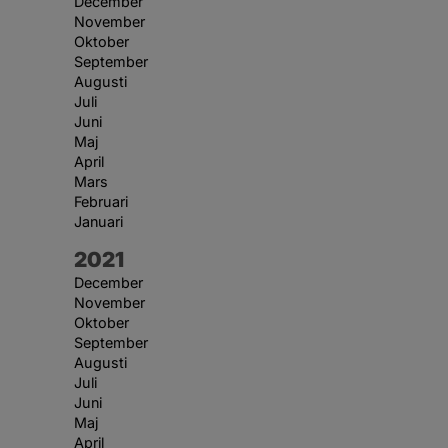
December
November
Oktober
September
Augusti
Juli
Juni
Maj
April
Mars
Februari
Januari
År:
2021
December
November
Oktober
September
Augusti
Juli
Juni
Maj
April