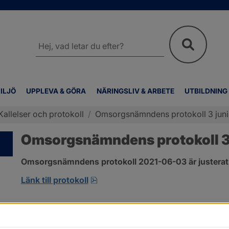
Sök
på
webbplatsen
ILJÖ
UPPLEVA & GÖRA
NÄRINGSLIV & ARBETE
UTBILDNING
Kallelser och protokoll
/
Omsorgsnämndens protokoll 3 juni
Omsorgsnämndens protokoll 3 
Omsorgsnämndens protokoll 2021-06-03 är justerat
pdf, 303.4 kB, öppnas i nytt fönst
Länk till protokoll