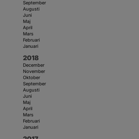
September
Augusti
Juni
Maj
April
Mars
Februari
Januari
År:
2018
December
November
Oktober
September
Augusti
Juni
Maj
April
Mars
Februari
Januari
År:
2017